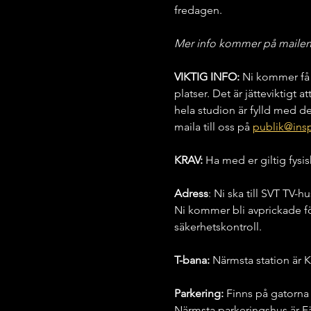
fredagen.
Mer info kommer på mailen n
VIKTIG INFO: 
Ni kommer få 
platser. Det är jätteviktigt a
hela studion är fylld med de
maila till oss på 
publik@insp
KRAV:
 Ha med er giltig fysis
Adress
: Ni ska till SVT TV-
Ni kommer bli avprickade fö
säkerhetskontroll.
T-bana:
 Närmsta station är K
Parkering:
 Finns på gatorna
Närmsta parkeringshus är F