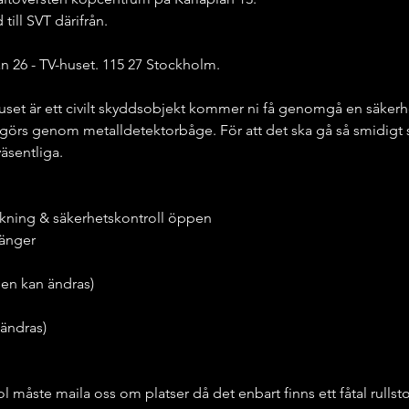
ill SVT därifrån.
an 26 - TV-huset. 115 27 Stockholm.
set är ett civilt skyddsobjekt kommer ni få genomgå en säkerhe
görs genom metalldetektorbåge. För att det ska gå så smidigt so
äsentliga.
rickning & säkerhetskontroll öppen
tänger
iden kan ändras)
 ändras)
ol måste maila oss om platser då det enbart finns ett fåtal rullst