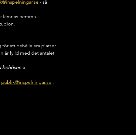
k@inspelningar.se
 - så 
kor lämnas hemma.
studion.
för att behålla era platser. 
on är fylld med det antalet 
i behöver. 
⭐️
 
publik@inspelningar.se
 .