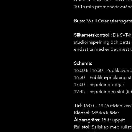
10-15 min promenadavstånd t
Buss:
 76 till Oxenstiernsgat
Säkerhetskontroll: 
Då SVT-hu
studioinspelning och detta 
endast ta med er det mest v
Schema:
16:00 till 16.30 - Publikavp
16.30 -  Publikavprickning s
17:00 - Inspelning börjar
19:45 - Inspelningen slut (t
Tid
: 16:00 – 19.45 (tiden kan
Klädsel
: Mörka kläder
Åldersgräns
: 15 år uppåt
Rullstol:
 Sällskap med rullst