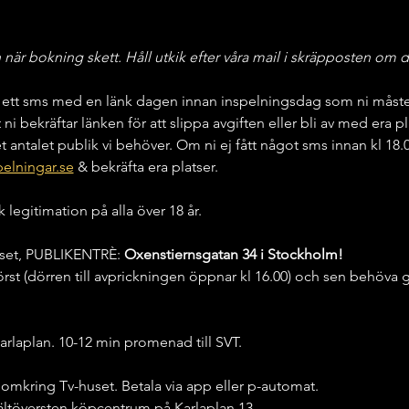
är bokning skett. Håll utkik efter våra mail i skräpposten om d
ett sms med en länk dagen innan inspelningsdag som ni måste be
tt ni bekräftar länken för att slippa avgiften eller bli av med era pl
t antalet publik vi behöver. Om ni ej fått något sms innan kl 18
elningar.se
 & bekräfta era platser.
k legitimation på alla över 18 år.
huset, PUBLIKENTRÈ:
 Oxenstiernsgatan 34 i Stockholm!
rst (dörren till avprickningen öppnar kl 16.00) och sen behöv
arlaplan. 10-12 min promenad till SVT.
 omkring Tv-huset. Betala via app eller p-automat.
ältöversten köpcentrum på Karlaplan 13.