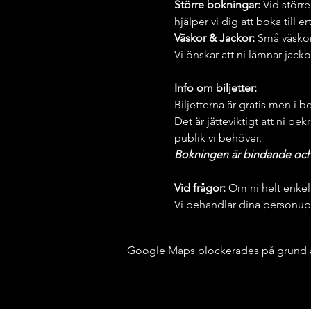
Större bokningar: 
Vid större
hjälper vi dig att boka till e
Väskor & Jackor: 
Små väskor
Vi önskar att ni lämnar jack
Info om biljetter:
Biljetterna är gratis men i b
Det är jätteviktigt att ni bek
publik vi behöver.
Bokningen är bindande och vi
Vid frågor:
 Om ni helt enkel
Vi behandlar dina personupp
Google Maps blockerades på grund av 