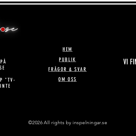
HEM
PUBLIK
VI F
 PÅ
SE
FRÅGOR & SVAR
OM OSS
P "TV-
 INTE
!
©2026 All rights by inspelningar.se