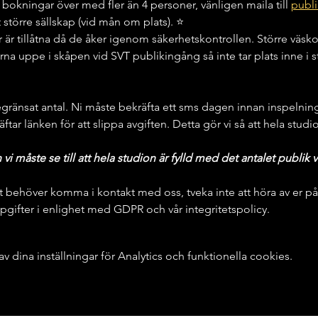
 bokningar över med fler än 4 personer, vänligen maila till 
publi
rt större sällskap (vid mån om plats). ⭐️
 är tillåtna då de åker igenom säkerhetskontrollen. Större väs
orna uppe i skåpen vid SVT publikingång så inte tar plats inne i 
egränsat antal. Ni måste bekräfta ett sms dagen innan inspelning 
räftar länken för att slippa avgiften. Detta gör vi så att hela studi
 måste se till att hela studion är fylld med det antalet publik v
t behöver komma i kontakt med oss, tveka inte att höra av er på
gifter i enlighet med GDPR och vår integritetspolicy.
dina inställningar för Analytics och funktionella cookies.