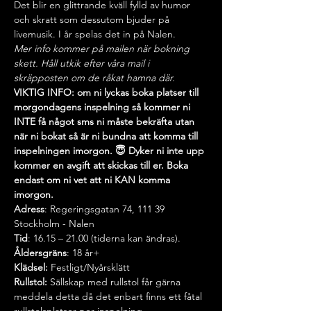
Det blir en glittrande kväll fylld av humor 
och skratt som dessutom bjuder på 
livemusik. I år spelas det in på Nalen.
Mer info kommer på mailen när bokning 
skett. Håll utkik efter våra mail i 
skräpposten om de råkat hamna där.
VIKTIG INFO: om ni lyckas boka platser till 
morgondagens inspelning så kommer ni 
INTE få något sms ni måste bekräfta utan 
när ni bokat så är ni bundna att komma till 
inspelningen imorgon. 😇 Dyker ni inte upp 
kommer en avgift att skickas till er. Boka 
endast om ni vet att ni KAN komma 
imorgon.
Adress
: Regeringsgatan 74, 111 39 
Stockholm - Nalen
Tid
: 16.15 – 21.00 (tiderna kan ändras).
Åldersgräns
: 18 år+
Klädsel:
 Festligt/Nyårsklätt
Rullstol:
 Sällskap med rullstol får gärna 
meddela detta då det enbart finns ett fåtal 