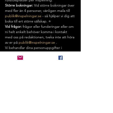
rullstolsplatser per inspelning.
Större bokningar: 
Vid större bokningar över 
med fler än 4 personer, vänligen maila till 
publik@inspelningar.se
 - så hjälper vi dig att 
boka till ert större sällskap. ⭐️
Vid frågor:
 frågor eller funderingar eller om 
ni helt enkelt behöver komma i kontakt 
med oss på redaktionen, tveka inte att höra 
av er på 
publik@inspelningar.se
 .
Vi behandlar dina personuppgifter i 
enlighet med GDPR och vår 
intergritetspolicy.
VID FRÅGOR: MAILA OSS PÅ