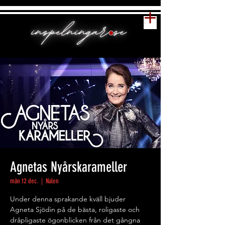
Agnetas Nyårskarameller
mån 12 dec.
  |  
Nalen
Under denna sprakande kväll bjuder
Agneta Sjödin på de bästa, roligaste och
dråpligaste ögonblicken från det gångna