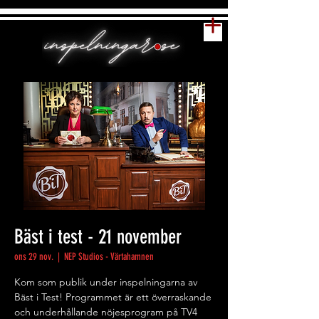
Bäst i test - 21 november
ons 29 nov.
  |  
NEP Studios - Värtahamnen
Kom som publik under inspelningarna av
Bäst i Test! Programmet är ett överraskande
och underhållande nöjesprogram på TV4