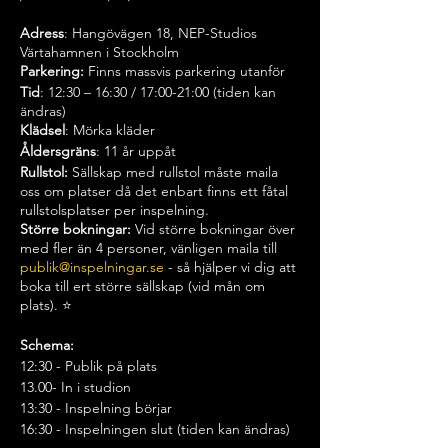
Adress
: Hangövägen 18, NEP-Studios
Värtahamnen i Stockholm
Parkering:
Finns massvis parkering utanför
Tid
: 12:30 – 16:30 / 17:00-21:00 (tiden kan
ändras)
Klädsel
: Mörka kläder
Åldersgräns
: 11 år uppåt
Rullstol:
Sällskap med rullstol måste maila
oss om platser då det enbart finns ett fåtal
rullstolsplatser per inspelning.
Större bokningar:
Vid större bokningar över
med fler än 4 personer, vänligen maila till
publik@inspelningar.se
- så hjälper vi dig att
boka till ert större sällskap (vid mån om
plats). ⭐️
Schema:
12:30 - Publik på plats
13.00- In i studion
13:30 - Inspelning börjar
16:30 - Inspelningen slut (tiden kan ändras)