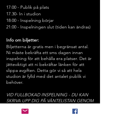
17:00 - Publik på plats
17.30- In i studion
18:00 - Inspelning börjar
21:00 - Inspelningen slut (tiden kan ändras)
Info om biljetter:
Biljetterna är gratis men i begränsat antal.
Ni måste bekräfta ett sms dagen innan
inspelning för att behålla era platser. Det är
jätteviktigt att ni bekräftar länken för att
slippa avgiften. Detta gör vi så att hela
studion är fylld med det antalet publik vi
behöver.
VID FULLBOKAD INSPELNING - DU KAN
SKRIVA UPP DIG PÅ VÄNTELISTAN GENOM
ATT GÅ IN PÅ DEN INSPELNINGSDAGEN
DU VILL GÅ PÅ & SKRIVA UPP DIG DÄR. DU
KAN ÄVEN HÅLLA UTKIK PÅ VÅR
INSTAGRAM STORY PÅ,
INSPELNINGAR.SE, SAMT I VÅR GRUPP PÅ
FACEBOOK "TV PUBLIK SVERIGE" NÄR