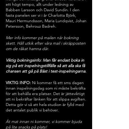
ett högt tempo, allt under ledning av
Babben Larsson och David Sundin. I den
fasta panelen ser vi i år Charlotta Björk,
Mauri Hermundsson, Maria Lundqvist, Johan
Petersson, Behrouz Badreh.
Mer info kommer på mailen när bokning
skett. Håll utkik efter våra mail i skräpposten
om de råkat hamna där.
Viktig bokningsinfo: Man får endast boka in
sig på ett inspelningstillfälle så att alla ska få
chansen att gå på Bäst i test-inspelningarna.
VIKTIG INFO:
Ni kommer få ett sms dagen
innan inspelningsdag som ni måste bekräfta
för att behålla era platser. Det är jätteviktigt
att ni bekräftar länken för att slippa avgiften.
Detta gör vi så att hela studion är fylld med
det antalet publik vi behöver.
Ät mat innan ni kommer, vi kommer bjuda
på lite snacks på plats!