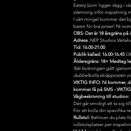
Eatery (som ligger vägg i väg
stämning inför inspelning me
I vårt mingel kommer det bj
baren för bra priser! Ni som
OBS: Det är 18 årsgräns på 
Adress
: NEP Studios Värta
Tid: 16.00-21:00
Publik kallad: 16.00-16.45 
OB
Åldersgräns: 18+ Medtag leg
När bokningen gått igenom få
dubbelkolla skräpposten om
VIKTIG INFO: Ni kommer, da
kommer få på SMS - VIKTIGT 
Vägbeskrivning till studion:
Det går smidigt att ta sig 
För att kolla din specifika 
Rullstol: 
Behöver du plats för 
rullstolsplatser per inspelni