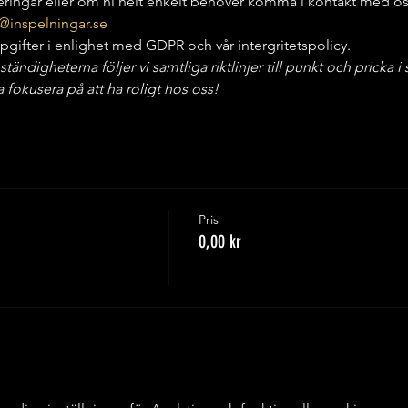
deringar eller om ni helt enkelt behöver komma i kontakt med os
@inspelningar.se
gifter i enlighet med GDPR och vår intergritetspolicy.
digheterna följer vi samtliga riktlinjer till punkt och pricka i st
fokusera på att ha roligt hos oss!
Pris
0,00 kr