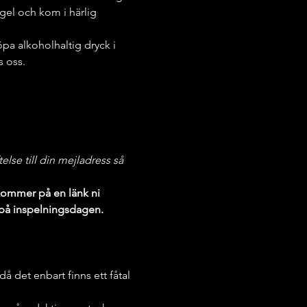
ngel och kom i härlig 
a alkoholhaltig dryck i 
s oss.
lse till din mejladress så 
kommer på en länk ni 
 på inspelningsdagen. 
 det enbart finns ett fåtal 