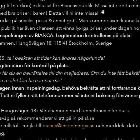
g till studion) exklusivt för Biancas publik. Missa inte detta mi
d bra priser i baren! Detta vill ni inte missa! 🎥
udas på snacks, pizza & annat gott. Man kommer även kunna köp
 publik har även chansen att vinna lyxiga priser under dagen ho
inspelningen av BIANCA. Legitimation kontrolleras på plats!
hamnen, Hangövägen 18, 115 41 Stockholm, Sverige
S:
 ta i beaktan att tider kan ändras någorlunda!
itimation för kontroll på plats.
r du en bekräftelse till din mejladress. Om du inte fått bekräfte
 mailet kan ha hamnat där!
gen innan inspelningsdag, behöva bekräfta att ni fortfarande 
att ni fyller i rätt telefonnummer så inte er bokning försvinner
till Hangövägen 18 i Värtahamnen med tunnelbana eller buss.
resväg så rekommenderar vi att gå in på 
sl.se
rullstol - mejla till 
bianca@inspelningar.se
 och meddela detta då
ng.