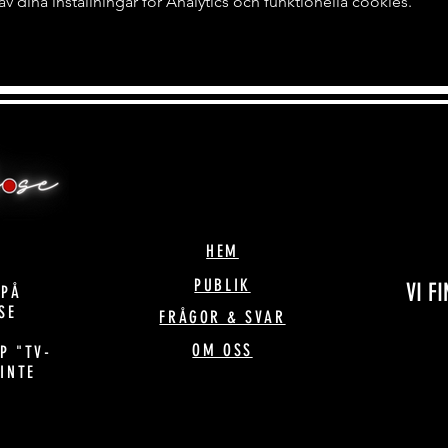
dina inställningar för Analytics och funktionella cookies.
HEM
PUBLIK
VI F
 PÅ
SE
FRÅGOR & SVAR
OM OSS
P "TV-
 INTE
!