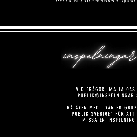
Google Maps blockerades på grund av 
VID FRÅGOR: MAILA OSS
PUBLIK@INSPELNINGAR.
GÅ ÄVEN MED I VÅR FB-GRUP
PUBLIK SVERIGE" FÖR ATT
MISSA EN INSPELNING