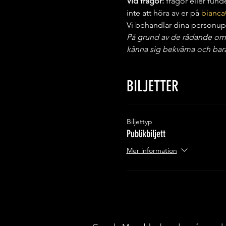
Vid frågor:
 frågor eller fun
inte att höra av er på 
bianca
Vi behandlar dina personupp
På grund av de rådande omstän
känna sig bekväma och bara 
BILJETTER
Biljettyp
Publikbiljett
Mer information