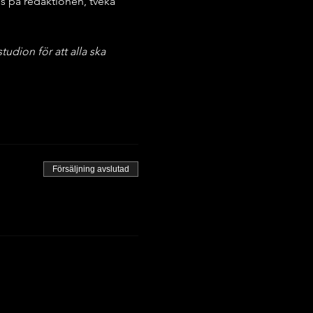
s på redaktionen, tveka 
udion för att alla ska 
Försäljning avslutad