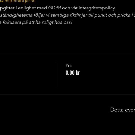
@inspelningar.se
gifter i enlighet med GDPR och vår intergritetspolicy.
digheterna följer vi samtliga riktlinjer till punkt och pricka i st
fokusera på att ha roligt hos oss!
Pris
0,00 kr
Detta eve