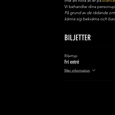
inte att höra av er på 
bianca
Vi behandlar dina personupp
På grund av de rådande omstän
känna sig bekväma och bara 
BILJETTER
Biljettyp
Fri entré
Mer information