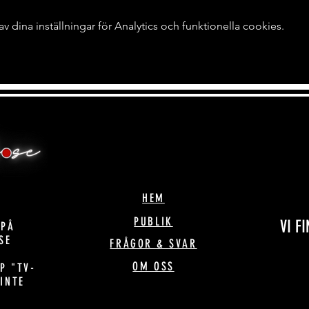
dina inställningar för Analytics och funktionella cookies.
HEM
PUBLIK
VI F
 PÅ
SE
FRÅGOR & SVAR
OM OSS
P "TV-
 INTE
!