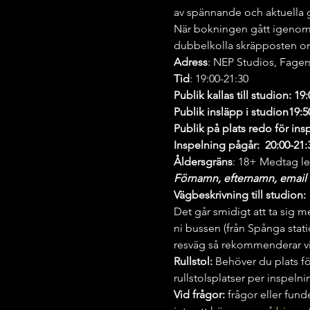
av spännande och aktuella gä
När bokningen gått igenom få
dubbelkolla skräpposten om
Adress
: NEP Studios, Fager
Tid
: 19:00-21:30
Publik kallas till studion: 19
Publik insläpp i studion19:5
Publik på plats redo för insp
Inspelning pågår:  20:00-21:
Åldersgräns
: 18+ Medtag leg
Förnamn, efternamn, email &
Vägbeskrivning till studion:
Det går smidigt att ta sig me
ni bussen (från Spånga stati
resväg så rekommenderar vi 
Rullstol: 
Behöver du plats för
rullstolsplatser per inspelni
Vid frågor:
 frågor eller fun