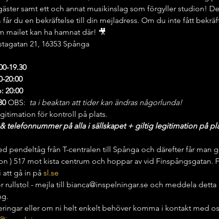
ster samt ett och annat musikinslag som förgyller studion! Detta
r du en bekräftelse till din mejladress. Om du inte fått bekräfte
 mailet kan ha hamnat där! 🎥
stagatan 21, 16353 Spånga
:00-19.30
0-20:00
: 20:00
30
 OBS: 
 ta i beaktan att tider kan ändras någorlunda!
itimation för kontroll på plats.
 telefonnummer på alla i sällskapet + giltig legitimation på pla
d pendeltåg från T-centralen till Spånga och därefter får man gå e
on ) 517 mot kista centrum och hoppar av vid Finspångsgatan. För
att gå in på 
sl.se
 rullstol - mejla till bianca@inspelningar.se och meddela detta d
ng.
deringar eller om ni helt enkelt behöver komma i kontakt med os