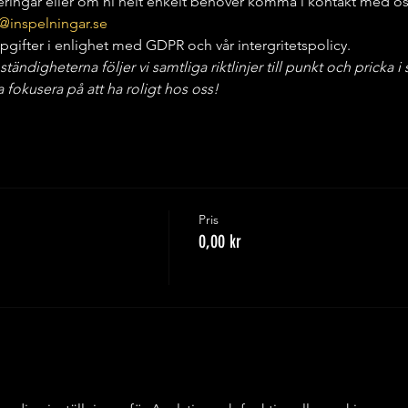
deringar eller om ni helt enkelt behöver komma i kontakt med os
@inspelningar.se
gifter i enlighet med GDPR och vår intergritetspolicy.
digheterna följer vi samtliga riktlinjer till punkt och pricka i st
fokusera på att ha roligt hos oss!
Pris
0,00 kr