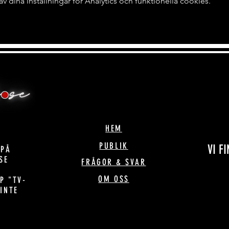
dina inställningar för Analytics och funktionella cookies.
HEM
PUBLIK
VI F
 PÅ
SE
FRÅGOR & SVAR
OM OSS
P "TV-
 INTE
!