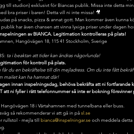
g till studion) exklusivt för Biancas publik. Missa inte detta mi
d bra priser i baren! Detta vill ni inte missa! 🎥
udas på snacks, pizza & annat gott. Man kommer även kunna köp
 publik har även chansen att vinna lyxiga priser under dagen ho
inspelningen av BIANCA. Legitimation kontrolleras på plats!
hamnen, Hangövägen 18, 115 41 Stockholm, Sverige
S:
 ta i beaktan att tider kan ändras någorlunda!
itimation för kontroll på plats.
r du en bekräftelse till din mejladress. Om du inte fått bekräfte
 mailet kan ha hamnat där!
gen innan inspelningsdag, behöva bekräfta att ni fortfarande 
att ni fyller i rätt telefonnummer så inte er bokning försvinner
till Hangövägen 18 i Värtahamnen med tunnelbana eller buss.
resväg så rekommenderar vi att gå in på 
sl.se
rullstol - mejla till 
bianca@inspelningar.se
 och meddela detta då
ng.