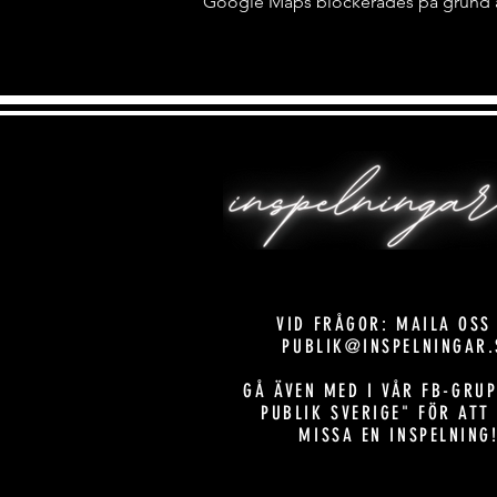
Google Maps blockerades på grund av 
VID FRÅGOR: MAILA OSS
PUBLIK@INSPELNINGAR.
GÅ ÄVEN MED I VÅR FB-GRUP
PUBLIK SVERIGE" FÖR ATT
MISSA EN INSPELNING