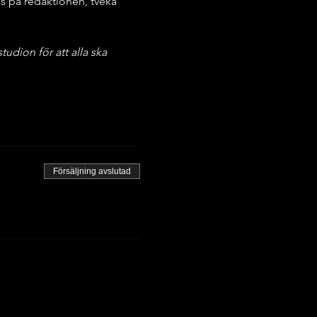
s på redaktionen, tveka 
udion för att alla ska 
Försäljning avslutad