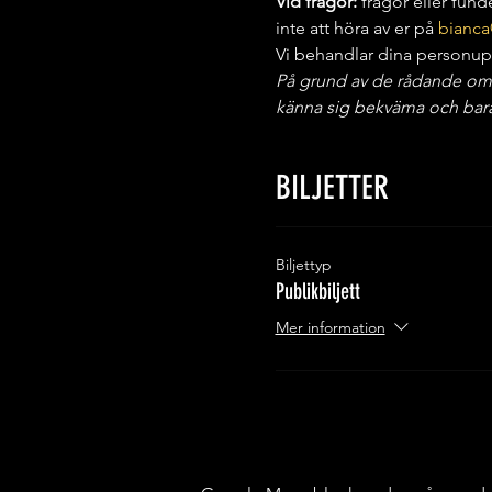
Vid frågor:
 frågor eller fun
inte att höra av er på 
bianca
Vi behandlar dina personupp
På grund av de rådande omstän
känna sig bekväma och bara 
BILJETTER
Biljettyp
Publikbiljett
Mer information