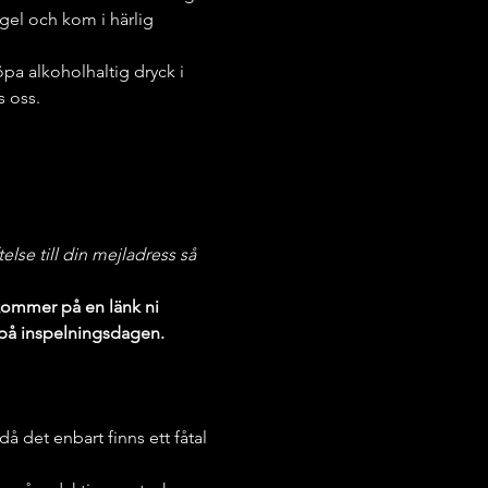
ngel och kom i härlig 
a alkoholhaltig dryck i 
s oss.
lse till din mejladress så 
kommer på en länk ni 
 på inspelningsdagen. 
 det enbart finns ett fåtal 