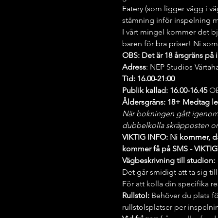
Eatery (som ligger vägg i väg
stämning inför inspelning me
I vårt mingel kommer det bj
baren för bra priser! Ni som
OBS: Det är 18 årsgräns på 
Adress
: NEP Studios Värta
Tid: 16.00-21:00
Publik kallad: 16.00-16.45 
OB
Åldersgräns: 18+ Medtag leg
När bokningen gått igenom få
dubbelkolla skräpposten om
VIKTIG INFO: Ni kommer, da
kommer få på SMS - VIKTIGT 
Vägbeskrivning till studion:
Det går smidigt att ta sig 
För att kolla din specifika 
Rullstol: 
Behöver du plats för 
rullstolsplatser per inspelni