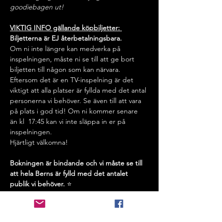
goodiebagen ut!
VIKTIG INFO gällande köpbiljetter: 
Biljetterna är EJ återbetalningsbara. 
Om ni inte längre kan medverka på 
inspelningen, måste ni se till att ge bort 
biljetten till någon som kan närvara. 
Eftersom det är en TV-inspelning är det 
viktigt att alla platser är fyllda med det antal 
personerna vi behöver. Se även till att vara 
på plats i god tid! Om ni kommer senare 
än kl  17:45 kan vi inte släppa in er på 
inspelningen.
Hjärtligt välkomna!  
Bokningen är bindande och vi måste se till 
att hela Berns är fylld med det antalet 
publik vi behöver. 
⭐️
Väskor: Ni får ta med er mindre väskor och 
lämna in dom i garderoben på Berns men 