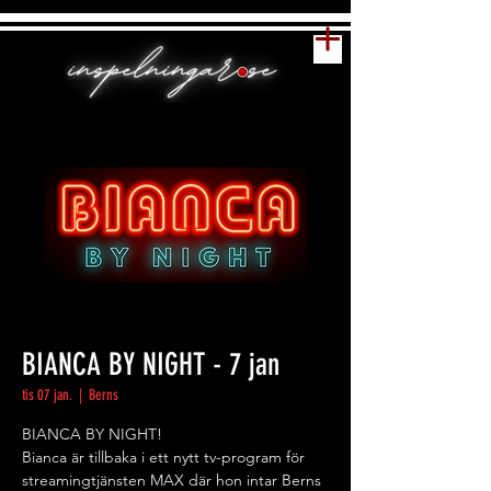
BIANCA BY NIGHT - 7 jan
tis 07 jan.
  |  
Berns
BIANCA BY NIGHT!
Bianca är tillbaka i ett nytt tv-program för
streamingtjänsten MAX där hon intar Berns