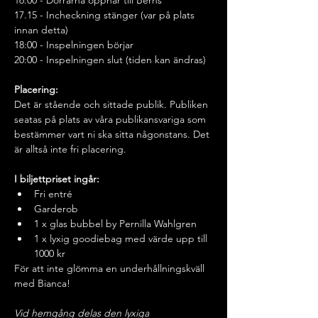
16:00 - Dörrarna öppnar till Berns 
17.15 - Incheckning stänger (var på plats 
innan detta)
18:00 - Inspelningen börjar
20:00 - Inspelningen slut (tiden kan ändras)
Placering: 
Det är stående och sittade publik. Publiken 
seatas på plats av våra publikansvariga som 
bestämmer vart ni ska sitta någonstans. Det 
är alltså inte fri placering.
I biljettpriset ingår:
Fri entré
Garderob
1 x glas bubbel by Pernilla Wahlgren
1 x lyxig goodiebag med värde upp till 
1000 kr
För att inte glömma en underhållningskväll 
med Bianca! 
Vid hemgång delas den lyxiga 