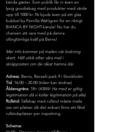
kända gäster. Som publik får ni även en 
lyxig goodiebag med produkter med värde 
upp till 1000 kr. Ni bjuds även på ett glas 
bubbel by Pernilla Wahlgren för en riktigt 
BIANCA BY NIGHT-känsla! Nu har du 
chansen att vara med på denna 
oförglömliga kväll på Berns!
Mer info kommer på mailen när bokning 
skett. Håll utkik efter våra mail i 
skräpposten om de råkat hamna där.
Adress
: Berns, Berzelii park 9 i Stockholm
Tid
: 16:00 – 20.00 (tiden kan ändras)
Åldersgräns
: 18+ (
KRAV: Ha med er giltig 
legitimation då vi kollar legitimation på alla).
Rullstol:
 Sällskap med rullstol måste maila 
oss om platser då det enbart finns ett fåtal 
rullstolsplatser per inspelning.
Schema: