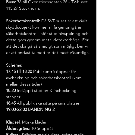
Buss:
 76 till Oxenstiernsgatan 26 - TV-huset. 
115 27 Stockholm.
Säkerhetskontroll: 
Då SVT-huset är ett civilt 
skyddsobjekt kommer ni få genomgå en 
säkerhetskontroll inför studioinspelning och 
detta görs genom metalldetektorbåge. För 
att det ska gå så smidigt som möjligt ber vi 
er att endast ta med er det mest väsentliga.
Schema:
17.45 till 18.20 P
ublikentré öppnar för 
avcheckning och säkerhetskontroll (kom 
mellan dessa tider)
18.20 
Insläpp i studion & incheckning 
stänger
18.45 
All publik ska sitta på sina platser
19.00-22.00 BANDNING 2
Klädsel
: Mörka kläder
Åldersgräns
: 10 år uppåt 
Rullstol:
 Sällskap med rullstol måste maila 