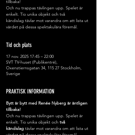
tillbaka!
Och nu trappas tävlingen upp. Spelet är
enkelt. Tio unika objekt och två
kändislag tävlar mot varandra om att lista ut
värdet på dessa spektakulära föremål.
Tid och plats
17 nov. 2025 17:45 – 22:00
SVT TV-huset (Publikentré),
Oxenstiernsgatan 34, 115 27 Stockholm,
Sverige
PRAKTISK INFORMATION
Bytt är bytt med Renée Nyberg är äntligen 
tillbaka! 
Och nu trappas tävlingen upp. Spelet är 
enkelt. Tio unika objekt och 
två 
kändislag
 tävlar mot varandra om att lista ut 
värdet på dessa spektakulära föremål.