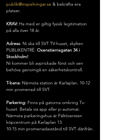
publik@inspelningar.se
 & bekräfta era 
platser.
KRAV:
 Ha med er giltig fysisk legitimation 
på alla över 18 år.
Adress
: Ni ska till SVT TV-huset, skylten 
PUBLIKENTRÈ:
 Oxenstiernsgatan 34 i 
Stockholm!
Ni kommer bli avprickade först och sen 
behöva genomgå en säkerhetskontroll.
T-bana:
 Närmsta station är Karlaplan. 10-12 
min promenad till SVT.
Parkering:
 Finns på gatorna omkring Tv-
huset. Betala via app eller p-automat.
Närmsta parkeringshus är Fältöversten 
köpcentrum på Karlaplan 13.
10-15 min promenadavstånd till SVT därifrån.