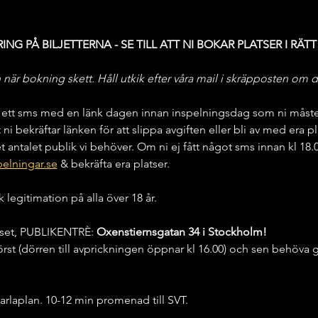
NG PÅ BILJETTERNA - SE TILL ATT NI BOKAR PLATSER I RÄTT
är bokning skett. Håll utkik efter våra mail i skräpposten om d
ett sms med en länk dagen innan inspelningsdag som ni måste be
tt ni bekräftar länken för att slippa avgiften eller bli av med era pl
t antalet publik vi behöver. Om ni ej fått något sms innan kl 18
elningar.se
 & bekräfta era platser.
k legitimation på alla över 18 år.
huset, PUBLIKENTRÈ:
 Oxenstiernsgatan 34 i Stockholm!
rst (dörren till avprickningen öppnar kl 16.00) och sen behöv
arlaplan. 10-12 min promenad till SVT.