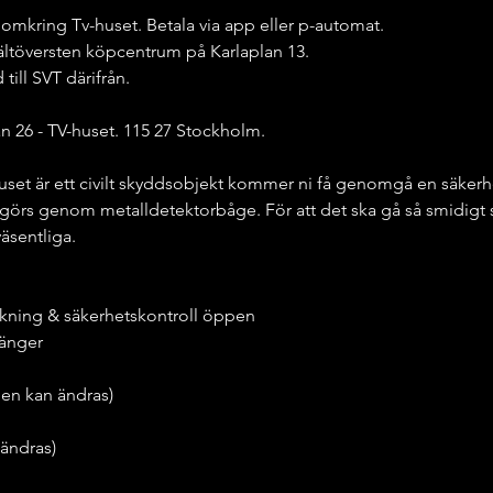
 omkring Tv-huset. Betala via app eller p-automat.
ältöversten köpcentrum på Karlaplan 13.
ill SVT därifrån.
an 26 - TV-huset. 115 27 Stockholm.
set är ett civilt skyddsobjekt kommer ni få genomgå en säkerhe
görs genom metalldetektorbåge. För att det ska gå så smidigt so
äsentliga.
rickning & säkerhetskontroll öppen
tänger
iden kan ändras)
 ändras)