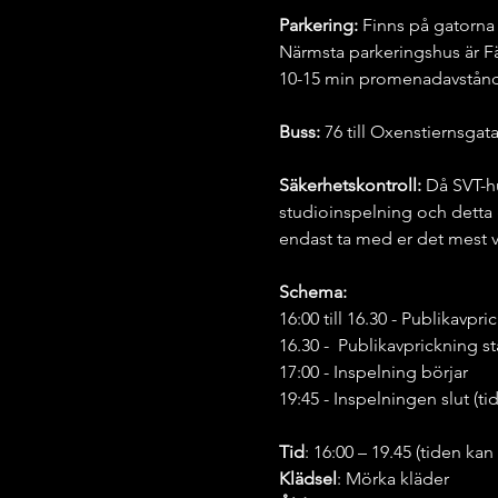
Parkering:
 Finns på gatorna
Närmsta parkeringshus är F
10-15 min promenadavstånd t
Buss:
 76 till Oxenstiernsgat
Säkerhetskontroll: 
Då SVT-hu
studioinspelning och detta 
endast ta med er det mest v
Schema:
16:00 till 16.30 - Publikavp
16.30 -  Publikavprickning s
17:00 - Inspelning börjar
19:45 - Inspelningen slut (t
Tid
: 16:00 – 19.45 (tiden kan
Klädsel
: Mörka kläder