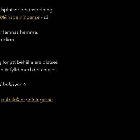
olsplatser per inspelning.
k@inspelningar.se
 - så 
kor lämnas hemma.
studion.
för att behålla era platser. 
on är fylld med det antalet 
i behöver. 
⭐️
 
publik@inspelningar.se
 .