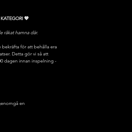
 KATEGORI 💙
e råkat hamna där.
kräfta för att behålla era 
atser. Detta gör vi så att 
.00 dagen innan inspelning - 
a genomgå en 