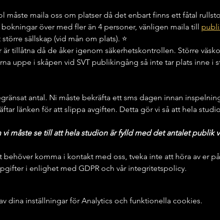
ol måste maila oss om platser då det enbart finns ett fåtal rullst
 bokningar över med fler än 4 personer, vänligen maila till 
publi
rt större sällskap (vid mån om plats). ⭐️
 är tillåtna då de åker igenom säkerhetskontrollen. Större väs
orna uppe i skåpen vid SVT publikingång så inte tar plats inne i 
egränsat antal. Ni måste bekräfta ett sms dagen innan inspelning 
räftar länken för att slippa avgiften. Detta gör vi så att hela studi
 måste se till att hela studion är fylld med det antalet publik v
t behöver komma i kontakt med oss, tveka inte att höra av er på
gifter i enlighet med GDPR och vår integritetspolicy.
dina inställningar för Analytics och funktionella cookies.