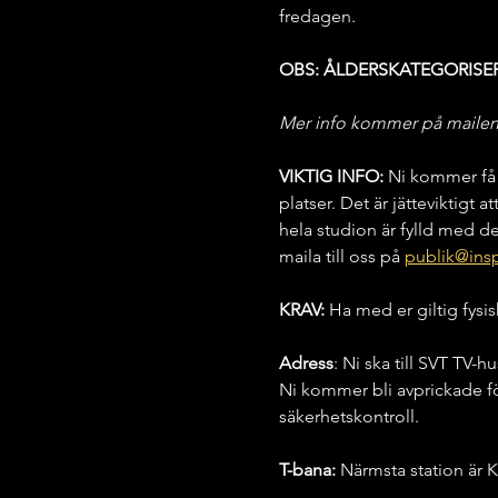
fredagen.
OBS: ÅLDERSKATEGORISERI
Mer info kommer på mailen n
VIKTIG INFO: 
Ni kommer få 
platser. Det är jätteviktigt a
hela studion är fylld med de
maila till oss på 
publik@insp
KRAV:
 Ha med er giltig fysis
Adress
: Ni ska till SVT TV-
Ni kommer bli avprickade fö
säkerhetskontroll.
T-bana:
 Närmsta station är K