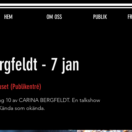
HEM
OM OSS
PUBLIK
F
gfeldt - 7 jan
set (Publikentré)
song 10 av CARINA BERGFELDT. En talkshow
Kända som okända.