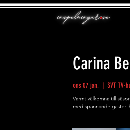
Carina Ber
ons 07 jan.
  |  
SVT TV-hu
Varmt välkomna till sä
med spännande gäster. 