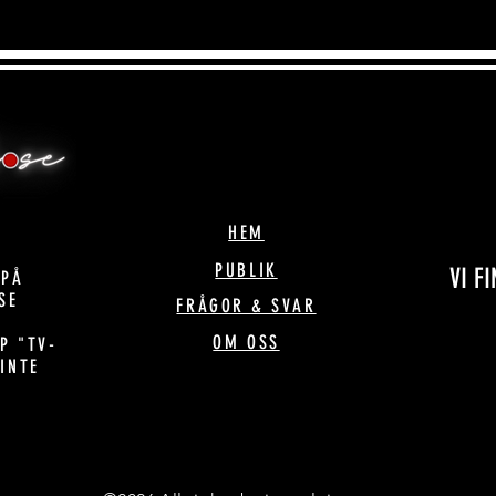
HEM
PUBLIK
VI F
 PÅ
SE
FRÅGOR & SVAR
OM OSS
P "TV-
 INTE
!