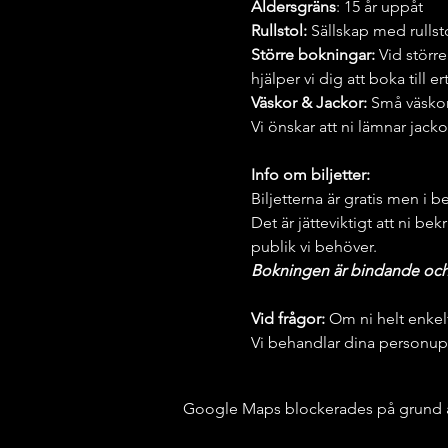
Åldersgräns
: 15 år uppåt
Rullstol:
 Sällskap med rullst
Större bokningar: 
Vid större
hjälper vi dig att boka till e
Väskor & Jackor: 
Små väskor
Vi önskar att ni lämnar jack
Info om biljetter:
Biljetterna är gratis men i b
Det är jätteviktigt att ni bek
publik vi behöver.
Bokningen är bindande och vi
Vid frågor:
 Om ni helt enkel
Vi behandlar dina personupp
Google Maps blockerades på grund av 