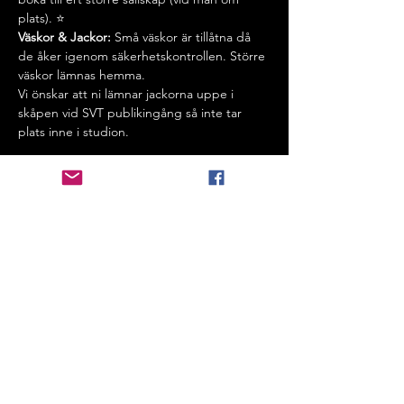
plats). ⭐️
Väskor & Jackor: 
Små väskor är tillåtna då 
de åker igenom säkerhetskontrollen. Större 
väskor lämnas hemma.
Vi önskar att ni lämnar jackorna uppe i 
skåpen vid SVT publikingång så inte tar 
plats inne i studion.
Info om biljetter:
Biljetterna är gratis men i begränsat antal. 
Ni måste bekräfta ett sms dagen innan 
inspelning för att behålla era platser. Det är 
jätteviktigt att ni bekräftar länken för att 
slippa avgiften. Detta gör vi så att hela 
studion är fylld med det antalet publik vi 
behöver.
Bokningen är bindande och vi måste se till 
att hela studion är fylld med det antalet 
publik vi behöver. 
⭐️
Vid frågor:
 Om ni helt enkelt behöver 