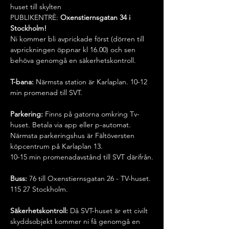
huset till skylten 
PUBLIKENTRÈ:
 Oxenstiernsgatan 34 i 
Stockholm!
Ni kommer bli avprickade först (dörren till 
avprickningen öppnar kl 16.00) och sen 
behöva genomgå en säkerhetskontroll.
T-bana:
 Närmsta station är Karlaplan. 10-12 
min promenad till SVT.
Parkering:
 Finns på gatorna omkring Tv-
huset. Betala via app eller p-automat.
Närmsta parkeringshus är Fältöversten 
köpcentrum på Karlaplan 13.
10-15 min promenadavstånd till SVT därifrån.
Buss:
 76 till Oxenstiernsgatan 26 - TV-huset. 
115 27 Stockholm.
Säkerhetskontroll: 
Då SVT-huset är ett civilt 
skyddsobjekt kommer ni få genomgå en 