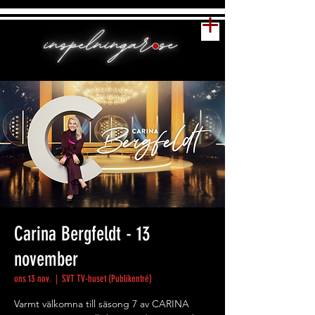
Carina Bergfeldt - 13
november
ons 13 nov.
  |  
SVT TV-huset (Publikentré)
Varmt välkomna till säsong 7 av CARINA