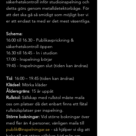
säkerhetskontroll inför studioinspelning och 
detta görs genom metalldetektorbåge. För 
att det ska gå så smidigt som möjligt ber vi 
er att endast ta med er det mest väsentliga.
Schema:
16:00 till 16.30 - Publikavprickning & 
säkerhetskontroll öppen
16.30 till 16:45 - In i studion
17:00 - Inspelning börjar
19:45 - Inspelningen slut (tiden kan ändras)
Tid
: 16:00 – 19.45 (tiden kan ändras)
Klädsel
: Mörka kläder
Åldersgräns
: 15 år uppåt
Rullstol:
 Sällskap med rullstol måste maila 
oss om platser då det enbart finns ett fåtal 
rullstolsplatser per inspelning.
Större bokningar: 
Vid större bokningar över 
med fler än 4 personer, vänligen maila till 
publik@inspelningar.se
 - så hjälper vi dig att 
boka till ert större sällskap (vid mån om 