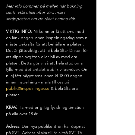
Mer info kommer på mailen när bokning 
skett. Håll utkik efter våra mail i 
skräpposten om de råkat hamna där.
VIKTIG INFO: 
Ni kommer få ett sms med 
en länk dagen innan inspelningsdag som ni 
måste bekräfta för att behålla era platser. 
Det är jätteviktigt att ni bekräftar länken för 
att slippa avgiften eller bli av med era 
platser. Detta gör vi så att hela studion är 
fylld med det antalet publik vi behöver. Om 
ni ej fått något sms innan kl 18.00 dagen 
innan inspelning - maila till oss på 
publik@inspelningar.se
 & bekräfta era 
platser.
KRAV:
 Ha med er giltig fysisk legitimation 
på alla över 18 år.
Adress
: Den nya publikentrén har öppnat 
på SVT! Adress ni ska till är alltså SVT TV-