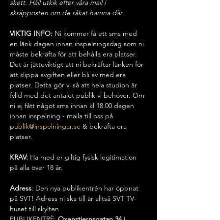
skett. Håll utkik efter våra mail i 
skräpposten om de råkat hamna där.
VIKTIG INFO: 
Ni kommer få ett sms med 
en länk dagen innan inspelningsdag som ni 
måste bekräfta för att behålla era platser. 
Det är jätteviktigt att ni bekräftar länken för 
att slippa avgiften eller bli av med era 
platser. Detta gör vi så att hela studion är 
fylld med det antalet publik vi behöver. Om 
ni ej fått något sms innan kl 18.00 dagen 
innan inspelning - maila till oss på 
publik@inspelningar.se
 & bekräfta era 
platser.
KRAV:
 Ha med er giltig fysisk legitimation 
på alla över 18 år.
Adress
: Den nya publikentrén har öppnat 
på SVT! Adress ni ska till är alltså SVT TV-
huset till skylten 
PUBLIKENTRÈ:
 Oxenstiernsgatan 34 i 