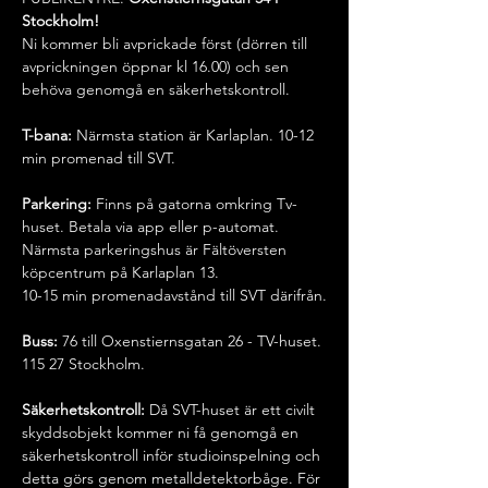
Stockholm!
Ni kommer bli avprickade först (dörren till 
avprickningen öppnar kl 16.00) och sen 
behöva genomgå en säkerhetskontroll.
T-bana:
 Närmsta station är Karlaplan. 10-12 
min promenad till SVT.
Parkering:
 Finns på gatorna omkring Tv-
huset. Betala via app eller p-automat.
Närmsta parkeringshus är Fältöversten 
köpcentrum på Karlaplan 13.
10-15 min promenadavstånd till SVT därifrån.
Buss:
 76 till Oxenstiernsgatan 26 - TV-huset. 
115 27 Stockholm.
Säkerhetskontroll: 
Då SVT-huset är ett civilt 
skyddsobjekt kommer ni få genomgå en 
säkerhetskontroll inför studioinspelning och 
detta görs genom metalldetektorbåge. För 