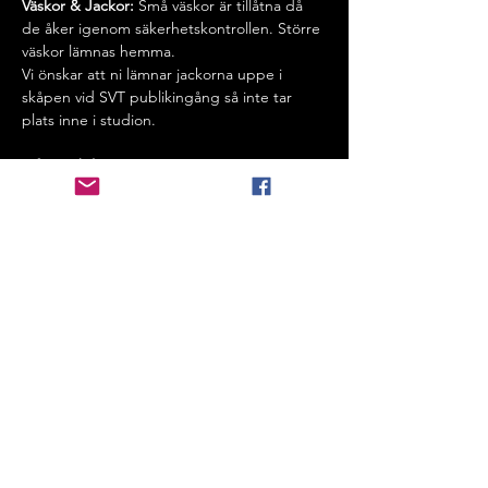
Väskor & Jackor: 
Små väskor är tillåtna då 
de åker igenom säkerhetskontrollen. Större 
väskor lämnas hemma.
Vi önskar att ni lämnar jackorna uppe i 
skåpen vid SVT publikingång så inte tar 
plats inne i studion.
Info om biljetter:
Biljetterna är gratis men i begränsat antal. 
Ni måste bekräfta ett sms dagen innan 
inspelning för att behålla era platser. Det är 
jätteviktigt att ni bekräftar länken för att 
slippa avgiften. Detta gör vi så att hela 
studion är fylld med det antalet publik vi 
behöver.
Bokningen är bindande och vi måste se till 
att hela studion är fylld med det antalet 
publik vi behöver. 
⭐️
Vid frågor:
 Om ni helt enkelt behöver 
komma i kontakt med oss, tveka inte att 
höra av er på 
publik@inspelningar.se
 .