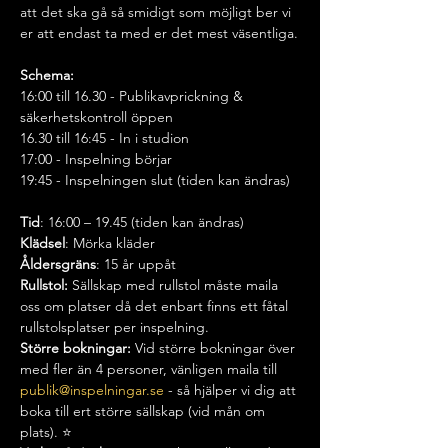
att det ska gå så smidigt som möjligt ber vi 
er att endast ta med er det mest väsentliga.
Schema:
16:00 till 16.30 - Publikavprickning & 
säkerhetskontroll öppen
16.30 till 16:45 - In i studion
17:00 - Inspelning börjar
19:45 - Inspelningen slut (tiden kan ändras)
Tid
: 16:00 – 19.45 (tiden kan ändras)
Klädsel
: Mörka kläder
Åldersgräns
: 15 år uppåt
Rullstol:
 Sällskap med rullstol måste maila 
oss om platser då det enbart finns ett fåtal 
rullstolsplatser per inspelning.
Större bokningar: 
Vid större bokningar över 
med fler än 4 personer, vänligen maila till 
publik@inspelningar.se
 - så hjälper vi dig att 
boka till ert större sällskap (vid mån om 
plats). ⭐️