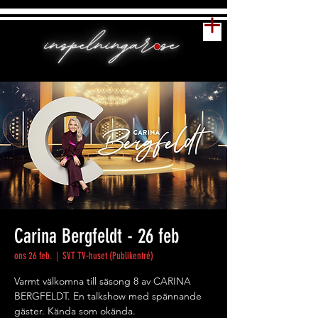
Carina Bergfeldt - 26 feb
ons 26 feb.
  |  
SVT TV-huset (Publikentré)
Varmt välkomna till säsong 8 av CARINA
BERGFELDT. En talkshow med spännande
gäster. Kända som okända.