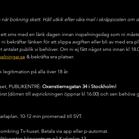
är bokning skett. Håll utkik efter våra mail i skräpposten om d
ett sms med en länk dagen innan inspelningsdag som ni måste be
tt ni bekräftar länken för att slippa avgiften eller bli av med era pl
t antalet publik vi behöver. Om ni ej fått något sms innan kl 18
elningar.se
 & bekräfta era platser.
k legitimation på alla över 18 år.
huset, PUBLIKENTRÈ:
 Oxenstiernsgatan 34 i Stockholm!
rst (dörren till avprickningen öppnar kl 16.00) och sen behöv
arlaplan. 10-12 min promenad till SVT.
 omkring Tv-huset. Betala via app eller p-automat.
ältöversten köpcentrum på Karlaplan 13.