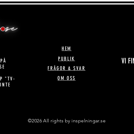
HEM
PUBLIK
VI F
 PÅ
SE
FRÅGOR & SVAR
OM OSS
P "TV-
 INTE
!
©2026 All rights by inspelningar.se