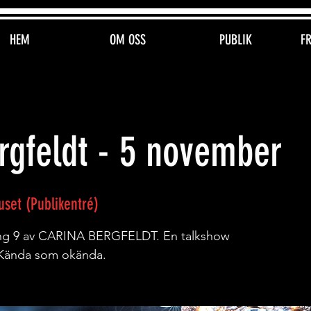
HEM
OM OSS
PUBLIK
F
rgfeldt - 5 november
set (Publikentré)
song 9 av CARINA BERGFELDT. En talkshow
Kända som okända.