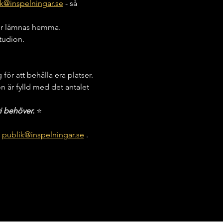
k@inspelningar.se
 - så 
kor lämnas hemma.
studion.
för att behålla era platser. 
on är fylld med det antalet 
i behöver. 
⭐️
 
publik@inspelningar.se
 .