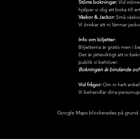
Större bokningar: 
Vid större
hjälper vi dig att boka till e
Väskor & Jackor: 
Små väskor
Vi önskar att ni lämnar jack
Info om biljetter:
Biljetterna är gratis men i b
Det är jätteviktigt att ni bek
publik vi behöver.
Bokningen är bindande och vi
Vid frågor:
 Om ni helt enkel
Vi behandlar dina personupp
Google Maps blockerades på grund av 