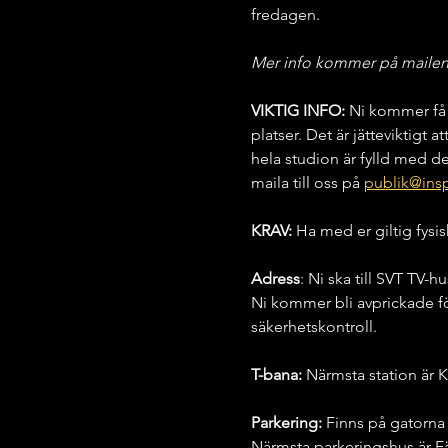
fredagen.
Mer info kommer på mailen n
VIKTIG INFO: 
Ni kommer få 
platser. Det är jätteviktigt a
hela studion är fylld med de
maila till oss på 
publik@insp
KRAV:
 Ha med er giltig fysis
Adress
: Ni ska till SVT TV-
Ni kommer bli avprickade fö
säkerhetskontroll.
T-bana:
 Närmsta station är K
Parkering:
 Finns på gatorna
Närmsta parkeringshus är F