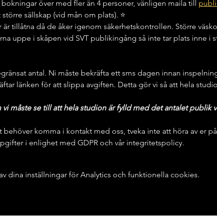
 bokningar över med fler än 4 personer, vänligen maila till 
publi
rt större sällskap (vid mån om plats). ⭐️
 är tillåtna då de åker igenom säkerhetskontrollen. Större väs
orna uppe i skåpen vid SVT publikingång så inte tar plats inne i 
egränsat antal. Ni måste bekräfta ett sms dagen innan inspelning 
räftar länken för att slippa avgiften. Detta gör vi så att hela studi
 måste se till att hela studion är fylld med det antalet publik v
t behöver komma i kontakt med oss, tveka inte att höra av er på
gifter i enlighet med GDPR och vår integritetspolicy.
dina inställningar för Analytics och funktionella cookies.