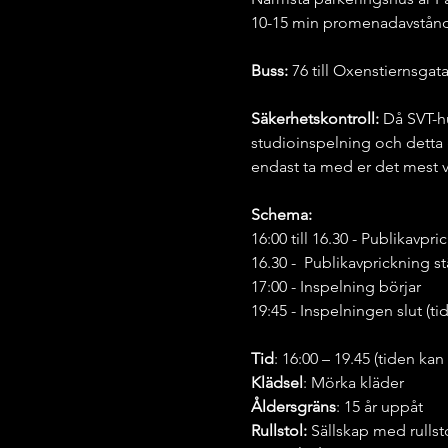
10-15 min promenadavstånd t
Buss:
 76 till Oxenstiernsgat
Säkerhetskontroll: 
Då SVT-hu
studioinspelning och detta 
endast ta med er det mest v
Schema:
16:00 till 16.30 - Publikavp
16.30 -  Publikavprickning s
17:00 - Inspelning börjar
19:45 - Inspelningen slut (t
Tid
: 16:00 – 19.45 (tiden kan
Klädsel
: Mörka kläder
Åldersgräns
: 15 år uppåt
Rullstol:
 Sällskap med rullst