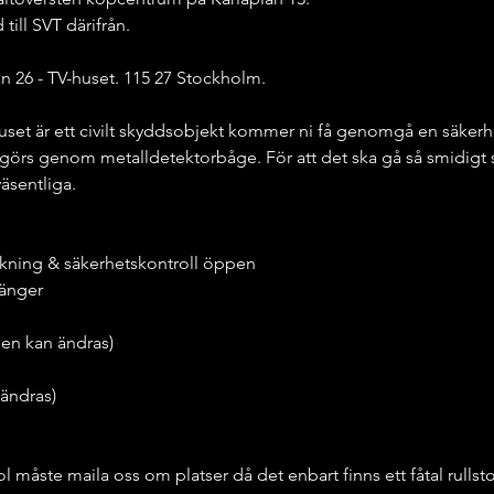
ill SVT därifrån.
an 26 - TV-huset. 115 27 Stockholm.
set är ett civilt skyddsobjekt kommer ni få genomgå en säkerhe
görs genom metalldetektorbåge. För att det ska gå så smidigt so
äsentliga.
rickning & säkerhetskontroll öppen
tänger
iden kan ändras)
 ändras)
ol måste maila oss om platser då det enbart finns ett fåtal rullst