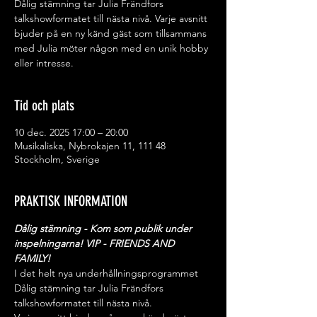
Dålig stämning tar Julia Frändfors
talkshowformatet till nästa nivå. Varje avsnitt
bjuder på en ny känd gäst som tillsammans
med Julia möter någon med en unik hobby
eller intresse.
Tid och plats
10 dec. 2025 17:00 – 20:00
Musikaliska, Nybrokajen 11, 111 48
Stockholm, Sverige
PRAKTISK INFORMATION
Dålig stämning - Kom som publik under 
inspelningarna! VIP - FRIENDS AND 
FAMILY!
I det helt nya underhållningsprogrammet 
Dålig stämning tar Julia Frändfors 
talkshowformatet till nästa nivå. 