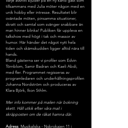
Varje avsnitt bjuder på en ny känd gäst som 
tillsammans med Julia möter någon med en 
unik hobby eller intresse. Resultatet blir 
oväntade möten, pinsamma situationer, 
skratt och samtal som svänger snabbare än 
man hinner blinka! Publiken får uppleva en 
talkshow med högt i tak och massor av 
humor. Här händer det något nytt hela 
tiden och skämskudden ligger alltid nära till 
hands.
Bland gästerna ser vi profiler som Edvin 
Törnblom, Samir Badran och Kaeli Abdi, 
med fler. Programmet regisseras av 
programledaren och underhållningsprofilen 
Johanna Nordström och produceras av 
Klara Björk, Ikon Sthlm.
Mer info kommer på mailen när bokning 
skett. Håll utkik efter våra mail i 
skräpposten om de råkat hamna där.
Adress
: Musikaliska - Nybrokajen 11 i 