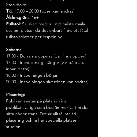
Stockholm
Tid
: 17:00 – 20.00 (tiden kan ändras)
Åldersgräns
: 16+ 
Rullstol:
 Sällskap med rullstol måste maila 
oss om platser då det enbart finns ett fåtal 
rullstolsplatser per inspelning.
Schema:
17:00 - Dörrarna öppnas (bar finns öppen)
17.30 - Incheckning stänger (var på plats 
innan detta)
18:00 - Inspelningen börjar
20:00 - Inspelningen slut (tiden kan ändras)
Placering: 
Publiken seatas på plats av våra 
publikansvariga som bestämmer vart ni ska 
sitta någonstans. Det är alltså inte fri 
placering och ni har speciella platser i 
studion. 