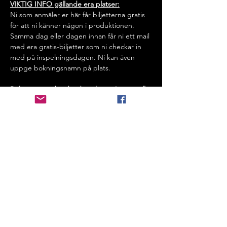
VIKTIG INFO gällande era platser:
Ni som anmäler er här får biljetterna gratis 
för att ni känner någon i produktionen. 
Samma dag eller dagen innan får ni ett mail 
med era gratis-biljetter som ni checkar in 
med på inspelningsdagen. Ni kan även 
uppge bokningsnamn på plats. 
Bokningen är bindande och vi måste se till 
att hela Musikaliska är fylld med det antalet 
publik vi behöver. 
⭐️
Vid frågor:
 Om ni helt enkelt behöver 
komma i kontakt med oss, tveka inte att 
höra av er på 
publik@inspelningar.se
 .
Vi behandlar dina personuppgifter i 
enlighet med GDPR och vår 
integritetspolicy.