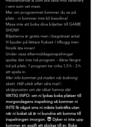
medverkande & som ska tävla mot varandra 
i vem som vet mest.
Mer om programmet kommer du se på 
plats - ni kommer inte bli besvikna!
Missa inte att boka dina biljetter till GAME 
SHOW!
Biljetterna är gratis men i begränsat antal.
Vi bjuder på lättare frukost / tilltugg men 
försök äta innan!
Under vissa eftermiddagsinspelningar 
spelas det inte två program - därav längre 
tid på plats. 1 program tar cirka 1,5 h - 2 h 
att spela in. 
Mer info kommer på mailen när bokning 
skett. Håll utkik efter våra mail i 
skräpposten om de råkat hamna där.
VIKTIG INFO: om ni lyckas boka platser till 
morgondagens inspelning så kommer ni 
INTE få något sms ni måste bekräfta utan 
när ni bokat så är ni bundna att komma till 
inspelningen imorgon. 😇 Dyker ni inte upp 
kommer en avgift att skickas till er. Boka 