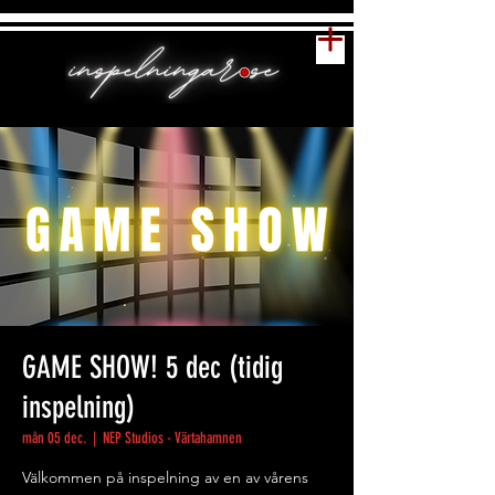
GAME SHOW! 5 dec (tidig
inspelning)
mån 05 dec.
  |  
NEP Studios - Värtahamnen
Välkommen på inspelning av en av vårens