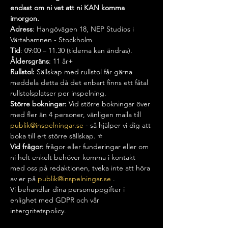
endast om ni vet att ni KAN komma 
imorgon.
Adress
: Hangövägen 18, NEP Studios i 
Värtahamnen - Stockholm
Tid
: 09:00 – 11.30 (tiderna kan ändras).
Åldersgräns
: 11 år+
Rullstol:
 Sällskap med rullstol får gärna 
meddela detta då det enbart finns ett fåtal 
rullstolsplatser per inspelning.
Större bokningar: 
Vid större bokningar över 
med fler än 4 personer, vänligen maila till 
publik@inspelningar.se
 - så hjälper vi dig att 
boka till ert större sällskap. ⭐️
Vid frågor:
 frågor eller funderingar eller om 
ni helt enkelt behöver komma i kontakt 
med oss på redaktionen, tveka inte att höra 
av er på 
publik@inspelningar.se
 .
Vi behandlar dina personuppgifter i 
enlighet med GDPR och vår 
intergritetspolicy.