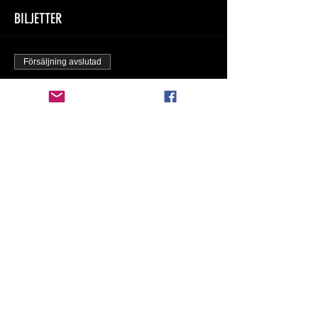
BILJETTER
Försäljning avslutad
Biljettyp
Fri publikbiljett
Mer information
Pris
0,00 kr