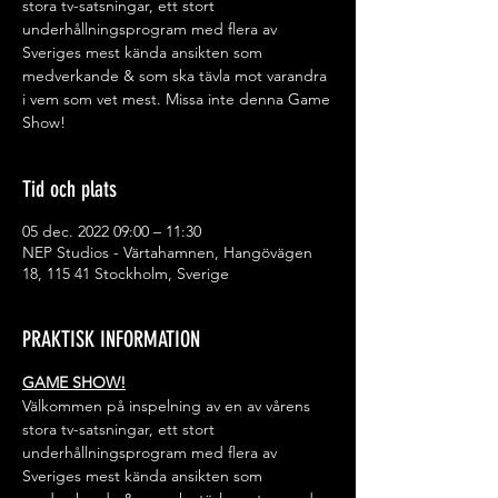
stora tv-satsningar, ett stort
underhållningsprogram med flera av
Sveriges mest kända ansikten som
medverkande & som ska tävla mot varandra
i vem som vet mest. Missa inte denna Game
Show!
Tid och plats
05 dec. 2022 09:00 – 11:30
NEP Studios - Värtahamnen, Hangövägen
18, 115 41 Stockholm, Sverige
PRAKTISK INFORMATION
GAME SHOW!
Välkommen på inspelning av en av vårens 
stora tv-satsningar, ett stort 
underhållningsprogram med flera av 
Sveriges mest kända ansikten som 