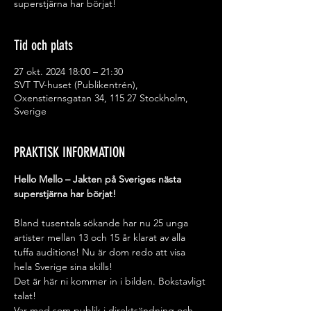
superstjärna har börjat!
Tid och plats
27 okt. 2024 18:00 – 21:30
SVT TV-huset (Publikentrén),
Oxenstiernsgatan 34, 115 27 Stockholm,
Sverige
PRAKTISK INFORMATION
Hello Mello – Jakten på Sveriges nästa 
superstjärna har börjat!
Bland tusentals sökande har nu 25 unga 
artister mellan 13 och 15 år klarat av alla
tuffa auditions! Nu är dom redo att visa 
hela Sverige sina skills!
Det är här ni kommer in i bilden. Bokstavligt 
talat!
Var med som publik i direktsändning och 