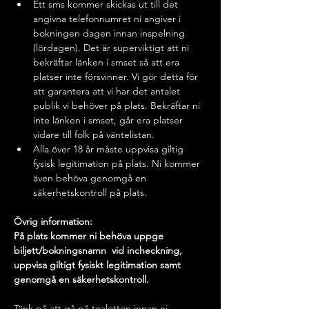
Ett sms kommer skickas ut till det 
angivna telefonnumret ni angiver i 
bokningen dagen innan inspelning 
(lördagen). Det är superviktigt att ni 
bekräftar länken i smset så att era 
platser inte försvinner. Vi gör detta för 
att garantera att vi har det antalet 
publik vi behöver på plats. Bekräftar ni 
inte länken i smset, går era platser 
vidare till folk på väntelistan. 
Alla över 18 år måste uppvisa giltig 
fysisk legitimation på plats. Ni kommer 
även behöva genomgå en 
säkerhetskontroll på plats. 
Övrig information:
På plats kommer ni behöva uppge 
biljett/bokningsnamn  vid incheckning, 
uppvisa giltigt fysiskt legitimation samt 
genomgå en säkerhetskontroll.
Tänk på att gå på toaletten innan ni 