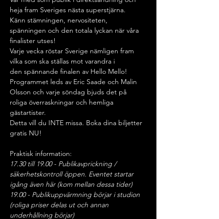
heja fram Sveriges nästa superstjärna.
Känn stämningen, nervositeten, 
spänningen och den totala lyckan när våra 
finalister utses! 
Varje vecka röstar Sverige nämligen fram 
vilka som ska ställas mot varandra i
den spännande finalen av Hello Mello!
Programmet leds av Eric Saade och Malin 
Olsson och varje söndag bjuds det på
roliga överraskningar och hemliga 
gästartister.
Detta vill du INTE missa. Boka dina biljetter 
gratis NU!
Praktisk information:
17.30 till 19.00 - Publikavprickning / 
säkerhetskontroll öppen. Eventet startar 
igång även här (kom mellan dessa tider)
19.00 - Publikuppvärmning börjar i studion 
(roliga priser delas ut och annan 
underhållning börjar)