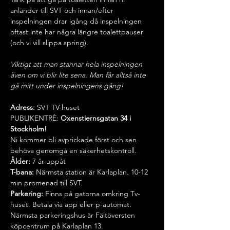
anländer till SVT och innan/efter 
inspelningen drar igång då inspelningen 
oftast inte har några längre toalettpauser 
(och vi vill slippa spring).
Viktigt att man stannar hela inspelningen 
även om vi blir lite sena. Man får alltså inte 
gå mitt under inspelningens gång!
Adress: 
SVT TV-huset 
PUBLIKENTRÈ:
 Oxenstiernsgatan 34 i 
Stockholm!
Ni kommer bli avprickade först och sen 
behöva genomgå en säkerhetskontroll.
Ålder:
 7 år uppåt
T-bana:
 Närmsta station är Karlaplan. 10-12 
min promenad till SVT.
Parkering:
 Finns på gatorna omkring Tv-
huset. Betala via app eller p-automat.
Närmsta parkeringshus är Fältöversten 
köpcentrum på Karlaplan 13.