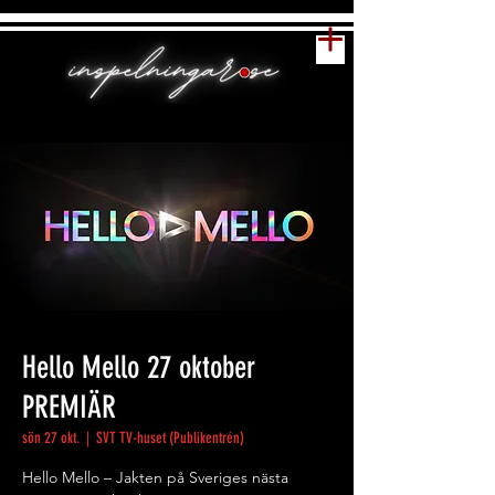
Hello Mello 27 oktober
PREMIÄR
sön 27 okt.
  |  
SVT TV-huset (Publikentrén)
Hello Mello – Jakten på Sveriges nästa