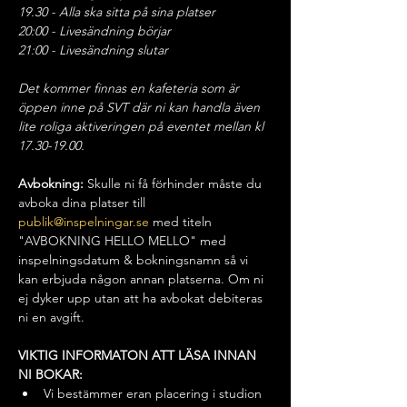
19.30 - Alla ska sitta på sina platser
20:00 - Livesändning börjar
21:00 - Livesändning slutar 
Det kommer finnas en kafeteria som är 
öppen inne på SVT där ni kan handla även 
lite roliga aktiveringen på eventet mellan kl 
17.30-19.00.
Avbokning:
 Skulle ni få förhinder måste du 
avboka dina platser till 
publik@inspelningar.se
 med titeln 
"AVBOKNING HELLO MELLO" med 
inspelningsdatum & bokningsnamn så vi 
kan erbjuda någon annan platserna. Om ni 
ej dyker upp utan att ha avbokat debiteras 
ni en avgift.
VIKTIG INFORMATON ATT LÄSA INNAN 
NI BOKAR: 
Vi bestämmer eran placering i studion