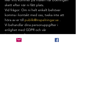
Mer info kommer på mailen när bokningen 
skett efter när ni fått plats. 
Vid frågor: Om ni helt enkelt behöver 
komma i kontakt med oss, tveka inte att 
höra av er till 
publik@inspelningar.se
 . 
Vi behandlar dina personuppgifter i 
enlighet med GDPR och vår 
integritetspolicy.
VID FRÅGOR: MAILA OSS PÅ
PUBLIK@INSPELNINGAR.SE
GÅ ÄVEN MED I VÅR FB-GRUPP
"TV-PUBLIK SVERIGE" FÖR ATT