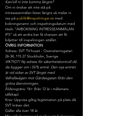
Kan/vill ni inte komma längre?
Om ni önskar att inte stå på 
intresseanmälan-listan längre så mailar ni 
oss på 
publik@inspelningar.se
 med 
bokningsnamn och inspelningsdatum med 
titeln ”AVBOKNING INTRESSEANMÄLAN 
IFS” så att andra kan få chansen att få 
biljetter till inspelningen istället.
ÖVRIG INFORMATION
Adress: SVT TV-huset - Oxenstiernsgatan 
26-34, 115 27 Stockholm, Sverige
VIKTIGT! Ny adress för säkerhetskontroll då 
de bygger om i SVTs entré. Den nya entrén 
är vid sidan av SVT längst med 
Valhallavägen mot Gärdesgatan förbi den 
gröna återvinningen.
Åldersgräns: 16+ (från 12 år i målsmans 
sällskap)
Krav: Uppvisa giltig legitimation på plats då 
SVT kräver det.
Gäller alla över 18 år.