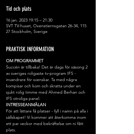
Tid och plats
16 jan. 2023 19:15 – 21:30
SVT TV-huset, Oxenstiernsgatan 26-34, 115
27 Stockholm, Sverige
PRAKTISK INFORMATION
OM PROGRAMMET
Succén är tillbaka! Det är dags för säsong 2 
av sveriges roligaste tv-program IFS - 
invandrare för svenskar. Ta med några 
kompisar och kom och skratta under en 
sjukt rolig timme med Ahmed Berhan och 
IFS otroliga panel.
INTRESSEANMÄLAN
För att lättare få platser - fyll i namn på alla i 
sällskapet! Vi kommer att återkomma inom 
ett par veckor med bekräftelse om ni fått 
plats.