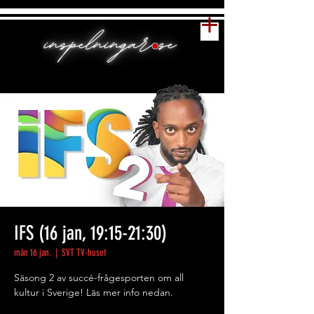
IFS (16 jan, 19:15-21:30)
mån 16 jan.
  |  
SVT TV-huset
Säsong 2 av succé-frågesporten om all
kultur i Sverige! Läs mer info nedan.