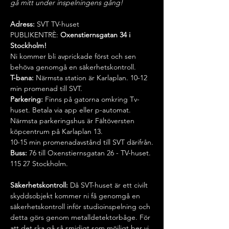
gå mitt under inspelningens gång!
Adress: 
SVT TV-huset 
PUBLIKENTRÈ:
 Oxenstiernsgatan 34 i 
Stockholm!
Ni kommer bli avprickade först och sen 
behöva genomgå en säkerhetskontroll.
T-bana:
 Närmsta station är Karlaplan. 10-12 
min promenad till SVT.
Parkering:
 Finns på gatorna omkring Tv-
huset. Betala via app eller p-automat.
Närmsta parkeringshus är Fältöversten 
köpcentrum på Karlaplan 13.
10-15 min promenadavstånd till SVT därifrån.
Buss:
 76 till Oxenstiernsgatan 26 - TV-huset. 
115 27 Stockholm.
Säkerhetskontroll: 
Då SVT-huset är ett civilt 
skyddsobjekt kommer ni få genomgå en 
säkerhetskontroll inför studioinspelning och 
detta görs genom metalldetektorbåge. För 
att det ska gå så smidigt som möjligt ber vi 