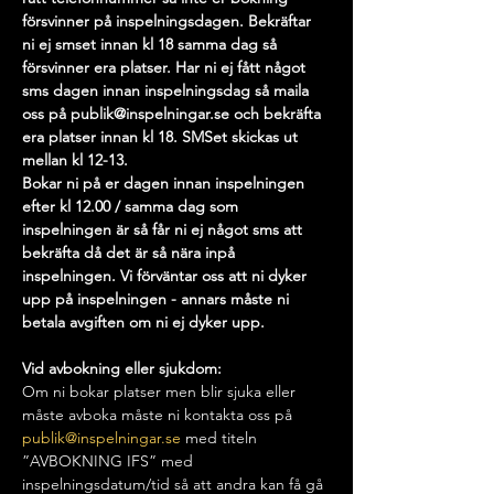
försvinner på inspelningsdagen. Bekräftar 
ni ej smset innan kl 18 samma dag så 
försvinner era platser. Har ni ej fått något 
sms dagen innan inspelningsdag så maila 
oss på publik@inspelningar.se och bekräfta 
era platser innan kl 18. SMSet skickas ut 
mellan kl 12-13. 
Bokar ni på er dagen innan inspelningen 
efter kl 12.00 / samma dag som 
inspelningen är så får ni ej något sms att 
bekräfta då det är så nära inpå 
inspelningen. Vi förväntar oss att ni dyker 
upp på inspelningen - annars måste ni 
betala avgiften om ni ej dyker upp.
Vid avbokning eller sjukdom:
Om ni bokar platser men blir sjuka eller 
måste avboka måste ni kontakta oss på 
publik@inspelningar.se
 med titeln 
”AVBOKNING IFS” med 
inspelningsdatum/tid så att andra kan få gå 