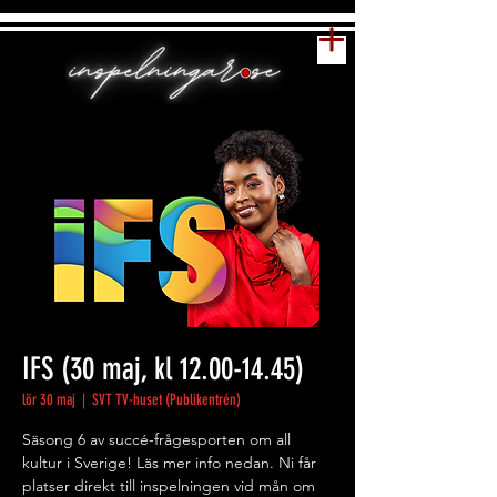
IFS (30 maj, kl 12.00-14.45)
lör 30 maj
  |  
SVT TV-huset (Publikentrén)
Säsong 6 av succé-frågesporten om all
kultur i Sverige! Läs mer info nedan. Ni får
platser direkt till inspelningen vid mån om