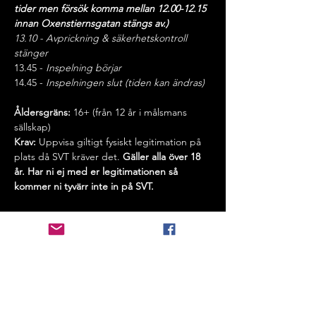
tider men försök komma mellan 12.00-12.15 
innan Oxenstiernsgatan stängs av.)
13.10 - Avprickning & säkerhetskontroll 
stänger
13.45 - 
Inspelning börjar
14.45 - 
Inspelningen slut (tiden kan ändras)
Åldersgräns:
 16+ (från 12 år i målsmans 
sällskap)
Krav:
 Uppvisa giltigt fysiskt legitimation på 
plats då SVT kräver det. 
Gäller alla över 18 
år. Har ni ej med er legitimationen så 
kommer ni tyvärr inte in på SVT.
Vid frågor: Om ni helt enkelt behöver 
komma i kontakt med oss, tveka inte att 
höra av er till 
publik@inspelningar.se
 .  
Vi behandlar dina personuppgifter i 
enlighet med GDPR och vår 
integritetspolicy.