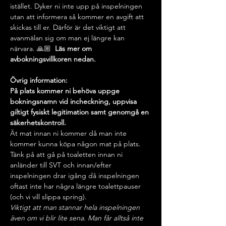
istället. Dyker ni inte upp på inspelningen 
utan att informera så kommer en avgift att 
skickas till er. Därför är det viktigt att 
avanmälan sig om man ej längre kan 
närvara. 🙏🏼  
Läs mer om 
avbokningsvillkoren nedan.
Övrig information:
På plats kommer ni behöva uppge 
bokningsnamn vid incheckning, uppvisa 
giltigt fysiskt legitimation samt genomgå en 
säkerhetskontroll.
Ät mat innan ni kommer då man inte 
kommer kunna köpa någon mat på plats.
Tänk på att gå på toaletten innan ni 
anländer till SVT och innan/efter 
inspelningen drar igång då inspelningen 
oftast inte har några längre toalettpauser 
(och vi vill slippa spring).
Viktigt att man stannar hela inspelningen 
även om vi blir lite sena. Man får alltså inte 