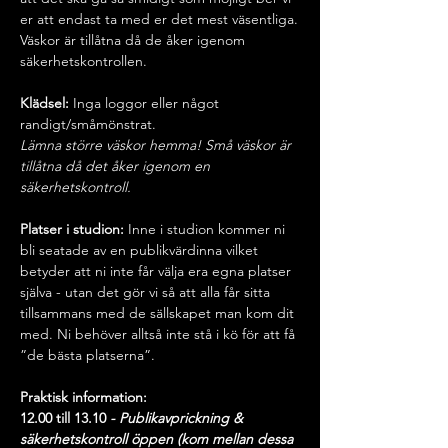
er att endast ta med er det mest väsentliga.
Väskor är tillåtna då de åker igenom 
säkerhetskontrollen.
Klädsel: 
Inga loggor eller något 
randigt/småmönstrat.
Lämna större väskor hemma! Små väskor är 
tillåtna då det åker igenom en 
säkerhetskontroll.
Platser i studion:
 Inne i studion kommer ni 
bli seatade av en publikvärdinna vilket 
betyder att ni inte får välja era egna platser 
själva - utan det gör vi så att alla får sitta 
tillsammans med de sällskapet man kom dit 
med. Ni behöver alltså inte stå i kö för att få 
”de bästa platserna”.
Praktisk information:
12.00 till 13.10 
- Publikavprickning & 
säkerhetskontroll öppen (kom mellan dessa 