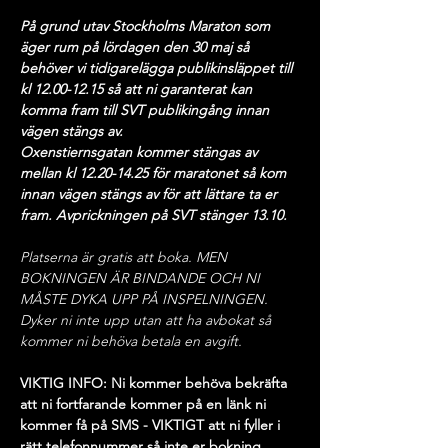
På grund utav Stockholms Maraton som 
äger rum på lördagen den 30 maj så 
behöver vi tidigarelägga publikinsläppet till 
kl 12.00-12.15 så att ni garanterat kan 
komma fram till SVT publikingång innan 
vägen stängs av.
Oxenstiernsgatan kommer stängas av 
mellan kl 12.20-14.25 för maratonet så kom 
innan vägen stängs av för att lättare ta er 
fram. Avprickningen på SVT stänger 13.10.
Platserna är gratis att boka. MEN 
BOKNINGEN ÄR BINDANDE OCH NI 
MÅSTE DYKA UPP PÅ INSPELNINGEN. 
Dyker ni inte upp utan att ha avbokat så 
kommer ni behöva betala en avgift.
VIKTIG INFO: Ni kommer behöva bekräfta 
att ni fortfarande kommer på en länk ni 
kommer få på SMS - VIKTIGT att ni fyller i 
rätt telefonnummer så inte er bokning 