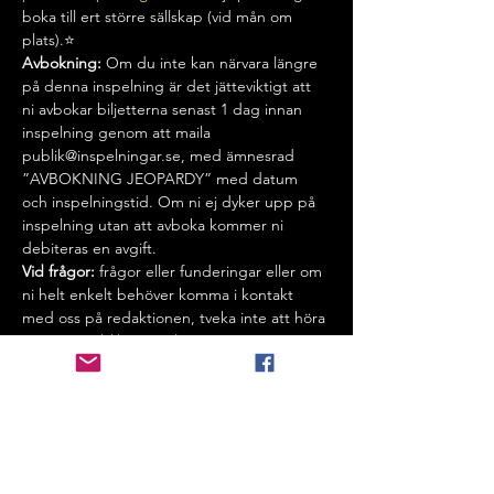
boka till ert större sällskap (vid mån om 
plats).⭐️
Avbokning:
 Om du inte kan närvara längre 
på denna inspelning är det jätteviktigt att 
ni avbokar biljetterna senast 1 dag innan 
inspelning genom att maila 
publik@inspelningar.se, med ämnesrad 
”AVBOKNING JEOPARDY” med datum 
och inspelningstid. Om ni ej dyker upp på 
inspelning utan att avboka kommer ni 
debiteras en avgift.
Vid frågor:
 frågor eller funderingar eller om 
ni helt enkelt behöver komma i kontakt 
med oss på redaktionen, tveka inte att höra 
av er på 
publik@inspelningar.se
 .
Vi behandlar dina personuppgifter i 
enlighet med GDPR och vår 
intergritetspolicy.