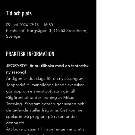
Tid och plats
09 juni 2024 13:15 – 16:30
Filmhuset, Borgvägen 3, 115 53 Stockholm,
Sverige
PRAKTISK INFORMATION
JEOPARDY! är nu tillbaka med en fantastisk 
ny säsong!
Äntligen är det dags för en ny säsong av 
Jeopardy! Allmänbildade kända svenskar 
gör upp om en vinstpott som går till 
välgörenhet under ledning av Mikael 
Tornving. Programledaren ger svaren och 
de tävlande ställer frågorna. Det kommer 
spelas in två program på raken under 
denna tid.
Att boka platser till inspelningen är gratis 