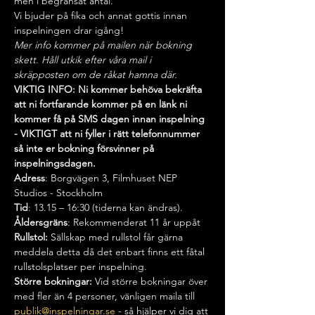
men i begränsat antal.
Vi bjuder på fika och annat gottis innan 
inspelningen drar igång!
Mer info kommer på mailen när bokning 
skett. Håll utkik efter våra mail i 
skräpposten om de råkat hamna där.
VIKTIG INFO: Ni kommer behöva bekräfta 
att ni fortfarande kommer på en länk ni 
kommer få på SMS dagen innan inspelning 
- VIKTIGT att ni fyller i rätt telefonnummer 
så inte er bokning försvinner på 
inspelningsdagen.
Adress
: Borgvägen 3, Filmhuset NEP 
Studios - Stockholm
Tid
: 13.15 – 16:30 (tiderna kan ändras).
Åldersgräns
: Rekommenderat 11 år uppåt
Rullstol:
 Sällskap med rullstol får gärna 
meddela detta då det enbart finns ett fåtal 
rullstolsplatser per inspelning.
Större bokningar: 
Vid större bokningar över 
med fler än 4 personer, vänligen maila till 
publik@inspelningar.se
 - så hjälper vi dig att 