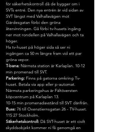
för säkerhetskontroll då de bygger om i 
SVTs entré. Den nya entrén är vid sidan av 
SVT längst med Valhallavägen mot 
Gärdesgatan förbi den gröna 
återvinningen. Gå förbi tv-husets ingång 
ner mot rondellen på Valhallavägen och ta 
höger.
Ha tv-huset på höger sida så ser ni 
ingången ca 50 m längre fram vid ett par 
gröna vepor.
T-bana:
 Närmsta station är Karlaplan. 10-12 
min promenad till SVT.
Parkering:
 Finns på gatorna omkring Tv-
huset. Betala via app eller p-automat.
Närmsta parkeringshus är Fältöversten 
köpcentrum på Karlaplan 13.
10-15 min promenadavstånd till SVT därifrån.
Buss:
 76 till Oxenstiernsgatan 26 - TV-huset. 
115 27 Stockholm.
Säkerhetskontroll: 
Då SVT-huset är ett civilt 
skyddsobjekt kommer ni få genomgå en 