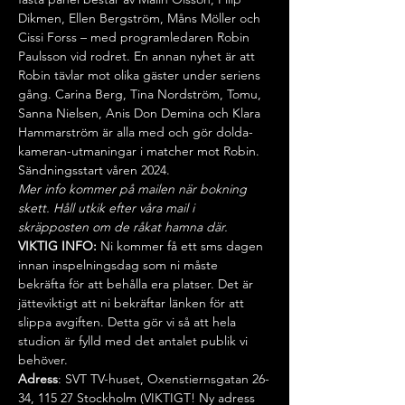
Dikmen, Ellen Bergström, Måns Möller och 
Cissi Forss – med programledaren Robin 
Paulsson vid rodret. En annan nyhet är att 
Robin tävlar mot olika gäster under seriens 
gång. Carina Berg, Tina Nordström, Tomu, 
Sanna Nielsen, Anis Don Demina och Klara 
Hammarström är alla med och gör dolda-
kameran-utmaningar i matcher mot Robin. 
Sändningsstart våren 2024.
Mer info kommer på mailen när bokning 
skett. Håll utkik efter våra mail i 
skräpposten om de råkat hamna där.
VIKTIG INFO: 
Ni kommer få ett sms dagen 
innan inspelningsdag som ni måste 
bekräfta för att behålla era platser. Det är 
jätteviktigt att ni bekräftar länken för att 
slippa avgiften. Detta gör vi så att hela 
studion är fylld med det antalet publik vi 
behöver.
Adress
: SVT TV-huset, Oxenstiernsgatan 26-
34, 115 27 Stockholm (VIKTIGT! Ny adress 