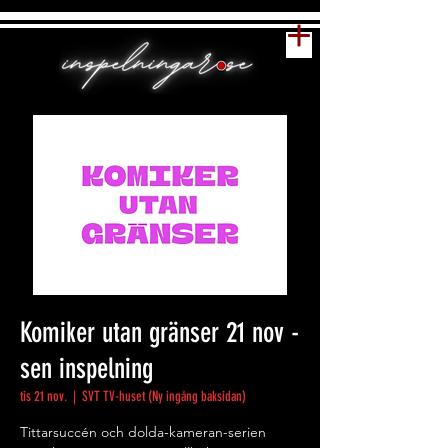
Komiker utan gränser 21 nov -
sen inspelning
tis 21 nov.
  |  
SVT TV-huset (Ny ingång baksidan)
Tittarsuccén och dolda-kameran-serien