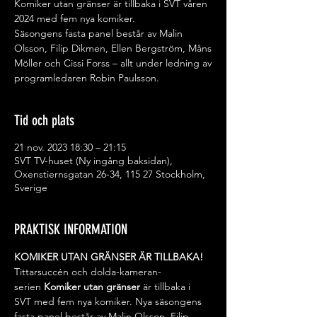
Komiker utan gränser är tillbaka i SVT våren
2024 med fem nya komiker.
Säsongens fasta panel består av Malin
Olsson, Filip Dikmen, Ellen Bergström, Måns
Möller och Cissi Forss – allt under ledning av
programledaren Robin Paulsson.
Tid och plats
21 nov. 2023 18:30 – 21:15
SVT TV-huset (Ny ingång baksidan),
Oxenstiernsgatan 26-34, 115 27 Stockholm,
Sverige
PRAKTISK INFORMATION
KOMIKER UTAN GRÄNSER ÄR TILLBAKA!
Tittarsuccén och dolda-kameran-
serien 
Komiker utan gränser
 är tillbaka i 
SVT med fem nya komiker. Nya säsongens 
fasta panel består av Malin Olsson, Filip 