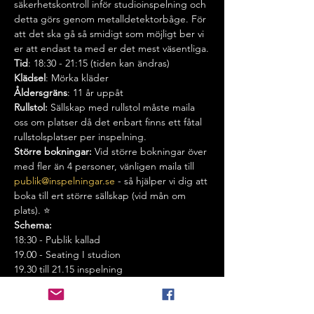
säkerhetskontroll inför studioinspelning och 
detta görs genom metalldetektorbåge. För 
att det ska gå så smidigt som möjligt ber vi 
er att endast ta med er det mest väsentliga.
Tid
: 18:30 - 21:15 (tiden kan ändras)
Klädsel
: Mörka kläder
Åldersgräns
: 11 år uppåt
Rullstol:
 Sällskap med rullstol måste maila 
oss om platser då det enbart finns ett fåtal 
rullstolsplatser per inspelning.
Större bokningar: 
Vid större bokningar över 
med fler än 4 personer, vänligen maila till 
publik@inspelningar.se
 - så hjälper vi dig att 
boka till ert större sällskap (vid mån om 
plats). ⭐️
Schema:
18:30 - Publik kallad
19.00 - Seating I studion
19.30 till 21.15 inspelning
Info om biljetter:
Biljetterna är gratis men i begränsat antal. 
Ni måste bekräfta ett sms dagen innan 