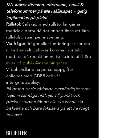
SVT kräver förnamn, efternamn, email & 
telefonnummer på alla i sällskapet + giltig 
legitimation på plats!
Rullstol:
 Sällskap med rullstol får gärna 
meddela detta då det enbart finns ett fåtal 
rullstolsplatser per inspelning.
Vid frågor:
 frågor eller funderingar eller om 
ni helt enkelt behöver komma i kontakt 
med oss på redaktionen, tveka inte att höra 
av er på 
publik@inspelningar.se
 .
Vi behandlar dina personuppgifter i 
enlighet med GDPR och vår 
intergritetspolicy.
På grund av de rådande omständigheterna 
följer vi samtliga riktlinjer till punkt och 
pricka i studion för att alla ska känna sig 
bekväma och bara fokusera på att ha roligt 
hos oss!
BILJETTER