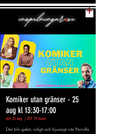
Komiker utan gränser - 25
aug kl 13:30-17:00
tors 25 aug.
  |  
SVT TV-huset
Det blir galet, roligt och bjussigt när Pernilla