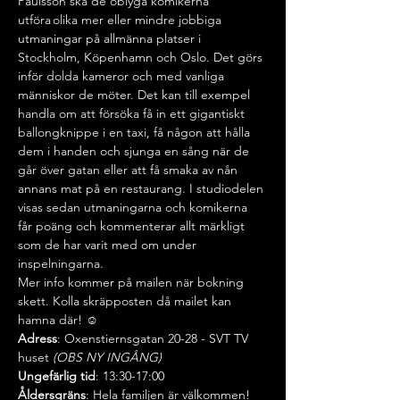
Paulsson ska de oblyga komikerna 
utföra olika mer eller mindre jobbiga 
utmaningar på allmänna platser i 
Stockholm, Köpenhamn och Oslo. Det görs 
inför dolda kameror och med vanliga 
människor de möter. Det kan till exempel 
handla om att försöka få in ett gigantiskt 
ballongknippe i en taxi, få någon att hålla 
dem i handen och sjunga en sång när de 
går över gatan eller att få smaka av nån 
annans mat på en restaurang. I studiodelen 
visas sedan utmaningarna och komikerna 
får poäng och kommenterar allt märkligt 
som de har varit med om under 
inspelningarna.
Mer info kommer på mailen när bokning 
skett. Kolla skräpposten då mailet kan 
hamna där! ☺️
Adress
: Oxenstiernsgatan 20-28 - SVT TV 
huset 
(OBS NY INGÅNG)
Ungefärlig tid
: 13:30-17:00
Åldersgräns
: Hela familjen är välkommen!