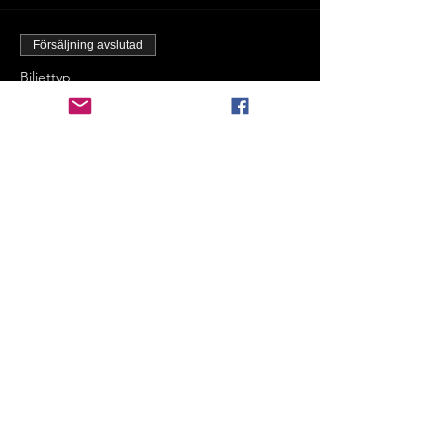
Försäljning avslutad
Biljettyp
Ordinare publikbiljett
Mer information
Pris
0,00 kr