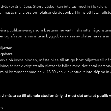
väskor är tillåtna. Större väskor kan inte tas med in i lokalen.
ol måste maila oss om platser då det enbart finns ett fåtal rullst
våra publikansvariga som bestämmer vart ni ska sitta någonstans. D
enografi som ännu inte är byggd, kan vissa av platserna vara av 
jetter: 
ngsbara. 
ka på inspelningen, måste ni se till att ge bort biljetten till n
ing är det viktigt att alla platser är fyllda med det antal persone
 Om ni kommer senare än kl 18:30 kan vi eventuellt inte släppa in
 måste se till att hela studion är fylld med det antalet publik v
r: