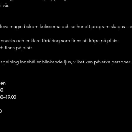
 vår.
leva magin bakom kulisserna och se hur ett program skapas – e
snacks och enklare förtäring som finns att köpa på plats.
h finns på plats
spelning innehåller blinkande ljus, vilket kan påverka personer 
len
30
30–19.00
0