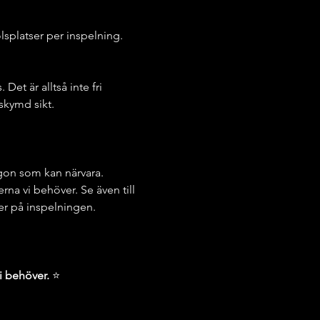
olsplatser per inspelning.
et är alltså inte fri 
skymd sikt. 
ågon som kan närvara. 
rna vi behöver. Se även till 
 er på inspelningen. 
i behöver. 
⭐️