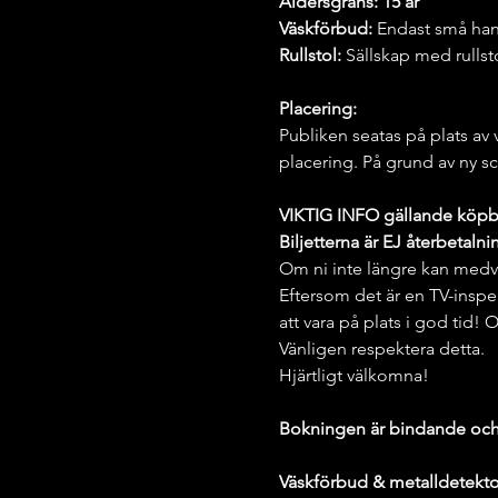
Åldersgräns: 15 år
Väskförbud:
 Endast små hand
Rullstol:
 Sällskap med rullst
Placering: 
Publiken seatas på plats av 
placering. På grund av ny sc
VIKTIG INFO gällande köpbil
Biljetterna är EJ återbetalni
Om ni inte längre kan medver
Eftersom det är en TV-inspeln
att vara på plats i god tid!
Vänligen respektera detta.
Hjärtligt välkomna!  
Bokningen är bindande och vi
Väskförbud & metalldetekto