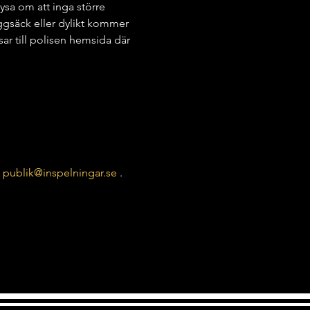
sa om att inga större 
yggsäck eller dylikt kommer 
ar till polisen hemsida där 
 
publik@inspelningar.se
 .