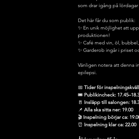
som drar igång på lördagar i
Det här får du som publik:
✨ En unik möjlighet att upp
produktionen!
✨ Café med vin, öl, bubbel, 
✨ Garderob ingår i priset oc
Vänligen notera att denna in
epilepsi.
📅
 Tider för inspelningskväl
🎟
 Publikincheck: 17.45–18.
🚪
 Insläpp till salongen: 18.
📌
 Alla ska sitta ner: 19.00
🎬
 Inspelning börjar ca: 19.0
⏰
 Inspelning klar ca: 22.00