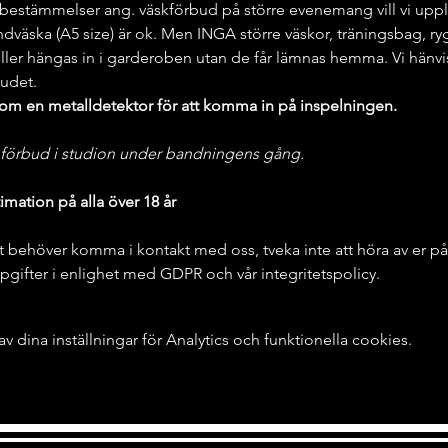
estämmelser ang. väskförbud på större evenemang vill vi upply
ndväska (A5 size) är ok. Men INGA större väskor, träningsbag, r
ller hängas in i garderoben utan de får lämnas hemma. Vi hänvis
udet.
m en metalldetektor för att komma in på inspelningen.
lmförbud i studion under bandningens gång. 
imation på alla över 18 år 
t behöver komma i kontakt med oss, tveka inte att höra av er på
gifter i enlighet med GDPR och vår integritetspolicy.
dina inställningar för Analytics och funktionella cookies.