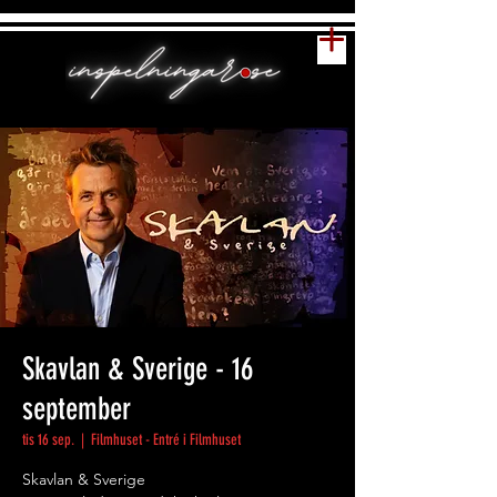
Skavlan & Sverige - 16
september
tis 16 sep.
  |  
Filmhuset - Entré i Filmhuset
Skavlan & Sverige