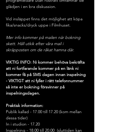
programledare utan rösträtt omfamnar de 
glädjen i en bra diskussion.
Vid insläppet finns det möjlighet att köpa 
fika/snacks/dryck uppe i Filmhuset.
Mer info kommer på mailen när bokning 
skett. Håll utkik efter våra mail i 
skräpposten om de råkat hamna där.
VIKTIG INFO: Ni kommer behöva bekräfta 
att ni fortfarande kommer på en länk ni 
kommer få på SMS dagen innan inspelning 
- VIKTIGT att ni fyller i rätt telefonnummer 
så inte er bokning försvinner på 
inspelningsdagen.
Praktisk information:
Publik kallad - 17.00 till 17.20 (kom mellan 
dessa tider)
In i studion - 17.20
Inspelning - 18.00 till 20.00  (sluttiden kan 