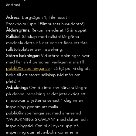
ändras)
Adress
: Borgvägen 1, Filmhuset - 
Stockholm (upp i Filmhusets huvudentré)
Åldersgräns
: Rekommenderat 15 år uppåt
Rullstol:
 Sällskap med rullstol får gärna 
meddela detta då det enbart finns ett fåtal 
rullstolsplatser per inspelning.
Större bokningar: 
Vid större bokningar över 
med fler än 4 personer, vänligen maila till 
publik@inspelningar.se
 - så hjälper vi dig att 
boka till ert större sällskap (vid mån om 
plats).⭐️
Avbokning:
 Om du inte kan närvara längre 
på denna inspelning är det jätteviktigt att 
ni avbokar biljetterna senast 1 dag innan 
inspelning genom att maila 
publik@inspelningar.se, med ämnesrad 
”AVBOKNING SKAVLAN” med datum och 
inspelningstid. Om ni ej dyker upp på 
inspelning utan att avboka kommer ni 