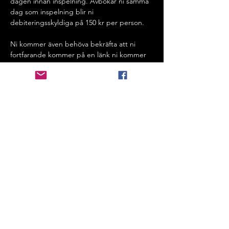
dagen innan inspelning. Avbokar ni samma 
dag som inspelning blir ni 
debiteringsskyldiga på 150 kr per person.
Ni kommer även behöva bekräfta att ni 
fortfarande kommer på en länk ni kommer 
få på SMS dagen innan inspelning - 
VIKTIGT att ni fyller i rätt telefonnummer så 
inte er bokning försvinner på 
inspelningsdagen.
Bokar ni in er efter kl 13.00 dagen innan 
inspelning/samma dag som inspelning får 
ni ej något sms & ni förväntas att dyka upp. 
Dyker ni inte upp på inspelningen så blir ni 
debitering skyldiga per person.