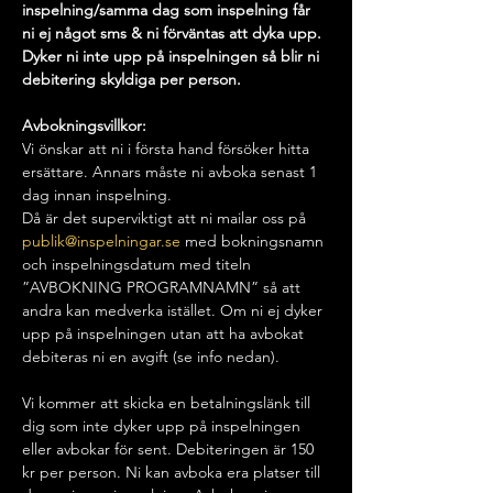
inspelning/samma dag som inspelning får 
ni ej något sms & ni förväntas att dyka upp. 
Dyker ni inte upp på inspelningen så blir ni 
debitering skyldiga per person.
Avbokningsvillkor: 
Vi önskar att ni i första hand försöker hitta 
ersättare. Annars måste ni avboka senast 1 
dag innan inspelning. 
Då är det superviktigt att ni mailar oss på 
publik@inspelningar.se
 med bokningsnamn 
och inspelningsdatum med titeln 
”AVBOKNING PROGRAMNAMN” så att 
andra kan medverka istället. Om ni ej dyker 
upp på inspelningen utan att ha avbokat 
debiteras ni en avgift (se info nedan).
Vi kommer att skicka en betalningslänk till 
dig som inte dyker upp på inspelningen 
eller avbokar för sent. Debiteringen är 150 
kr per person. Ni kan avboka era platser till 